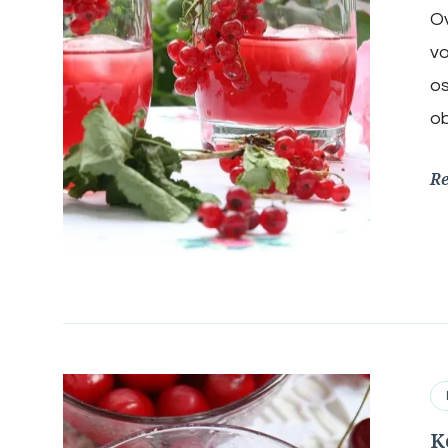
Ov
vo
o
ob
R
K