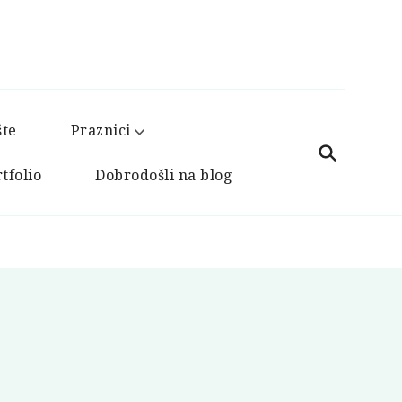
šte
Praznici
tfolio
Dobrodošli na blog