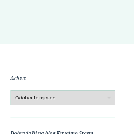
Arhive
Arhive
Dobrodošli na blog Kuvajmo Srcem