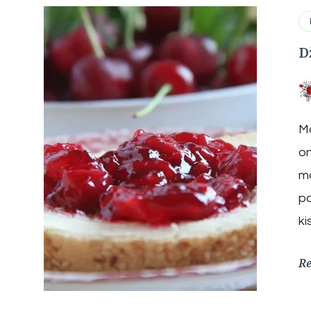
D
Mo
on
mo
pa
ki
R