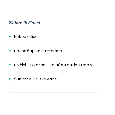
Najnoviji članci
Kokos kiflice
Posne šapice sa orasima
Pivčići – pivarice – kolač sa bakine trpeze
Šubarice – ruske kape