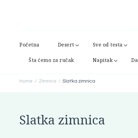
Početna
Desert
Sve od testa
Šta ćemo za ručak
Napitak
Da
Home
Zimnica
Slatka zimnica
/
/
Slatka zimnica