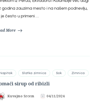
reklom iz Perua, Ekvadora i Kolumbije već dugi
z godina zauzima mesto i na našem podnevlju,
 je često u primeni …
ead More
Napitak
Slatka zimnica
Sok
Zimnica
omaći sirup od ribizli
Kuvajmo Srcem
04/11/2024