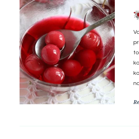
Va
pr
to
ko
ko
n
R