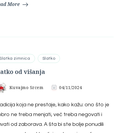
ead More
Slatka zimnica
Slatko
latko od višanja
Kuvajmo Srcem
04/11/2024
adicija koja ne prestaje, kako kažu: ono što je
bro ne treba menjati, već treba negovati i
vati od zaborava. A šta bi ste bolje ponudili