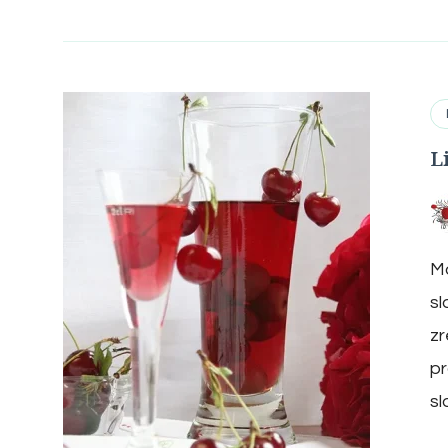
L
Ma
sl
zr
pr
sl