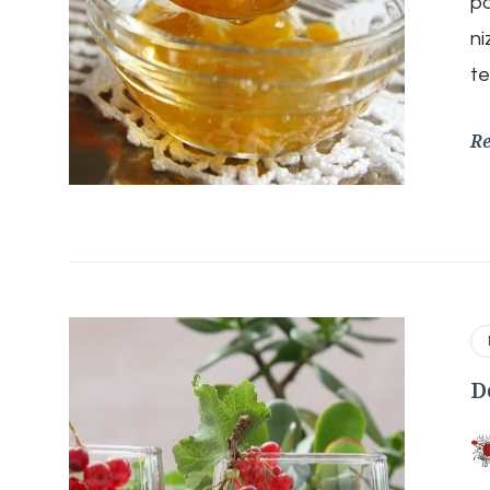
po
ni
te
R
D