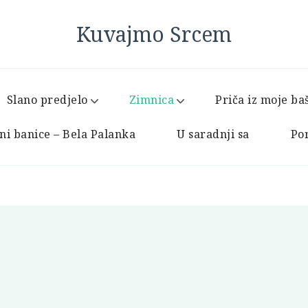
Kuvajmo Srcem
Slano predjelo
Zimnica
Priča iz moje ba
ni banice – Bela Palanka
U saradnji sa
Por