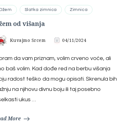
Džem
Slatka zimnica
Zimnica
žem od višanja
Kuvajmo Srcem
04/11/2024
ram da vam priznam, volim crveno voće, ali
o baš volim. Kad dođe red na berbu višanja
ju radost teško da mogu opisati. Skrenula bih
žnju na njihovu divnu boju ili taj posebno
selkasti ukus …
ead More