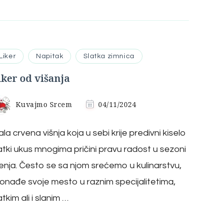
Liker
Napitak
Slatka zimnica
iker od višanja
Kuvajmo Srcem
04/11/2024
la crvena višnja koja u sebi krije predivni kiselo
atki ukus mnogima pričini pravu radost u sezoni
enja. Često se sa njom srećemo u kulinarstvu,
onađe svoje mesto u raznim specijalitetima,
atkim ali i slanim …