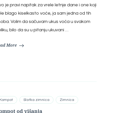
o je pravi napitak za vrele letnje dane i one koji
le blago kiselkasto voće, ja sam jedna od tih
soba. Volim da sačuvam ukus voća u svakom
liku, bilo da su u pitanju ukuvani …
ead More
Kompot
Slatka zimnica
Zimnica
ompot od višanja