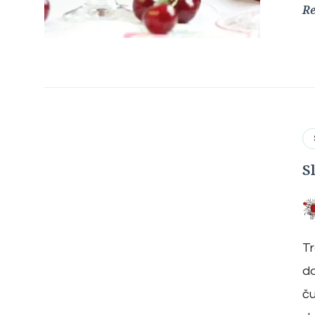
R
S
Tr
do
ču