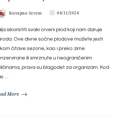
Kuvajmo Srcem
04/11/2024
lja iskoristiti svaki crveni plod koji nam daruje
iroda. Ove divne sočne plodove možete jesti
kom čitave sezone, kao i preko zime
nzervirane ili smrznute u neograničenim
ličinama, prava su blagodet za organizam. Kod
as …
ead More