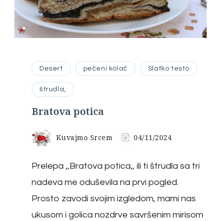
Desert
pečeni kolač
Slatko testo
štrudla,
Bratova potica
Kuvajmo Srcem
04/11/2024
Prelepa ,,Bratova potica,, ili ti štrudla sa tri
nadeva me oduševila na prvi pogled.
Prosto zavodi svojim izgledom, mami nas
ukusom i golica nozdrve savršenim mirisom