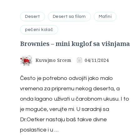
Desert
Desert sa filom
Mafini
pečeni kolač
Brownies – mini kuglof sa višnjama
Kuvajmo Srcem
04/11/2024
Često je potrebno odvojiti jako malo
vremena za pripremu nekog deserta, a
onda lagano uživati u čarobnom ukusu. I to
je moguće, verujte mi. U saradnji sa
Dr.Oetker nastaju baš takve divne
poslastice i u …