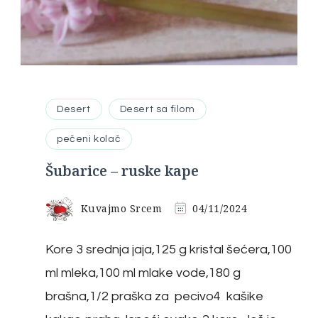
Desert
Desert sa filom
pečeni kolač
Šubarice – ruske kape
Kuvajmo Srcem
04/11/2024
Kore 3 srednja jaja,125 g kristal šećera,100
ml mleka,100 ml mlake vode,180 g
brašna,1/2 praška za pecivo4 kašike