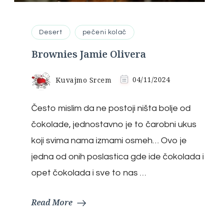
Desert
pečeni kolač
Brownies Jamie Olivera
Kuvajmo Srcem
04/11/2024
Često mislim da ne postoji ništa bolje od
čokolade, jednostavno je to čarobni ukus
koji svima nama izmami osmeh… Ovo je
jedna od onih poslastica gde ide čokolada i
opet čokolada i sve to nas …
Read More