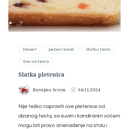
Desert
pečeni kolač
Slatko testo
Sve od testa
Slatka pletenica
Kuvajmo Srcem
04/11/2024
Nije teško napraviti ove pletenice od
dizanog testa, sa suvim i kandiranim voćem
mogu biti pravo iznenađenje na stolu i