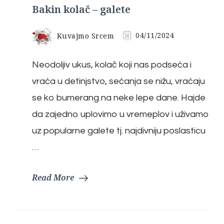
Bakin kolač – galete
Kuvajmo Srcem
04/11/2024
Neodoljiv ukus, kolač koji nas podseća i
vraća u detinjstvo, sećanja se nižu, vraćaju
se ko bumerang na neke lepe dane. Hajde
da zajedno uplovimo u vremeplov i uživamo
uz popularne galete tj. najdivniju poslasticu
…
Read More