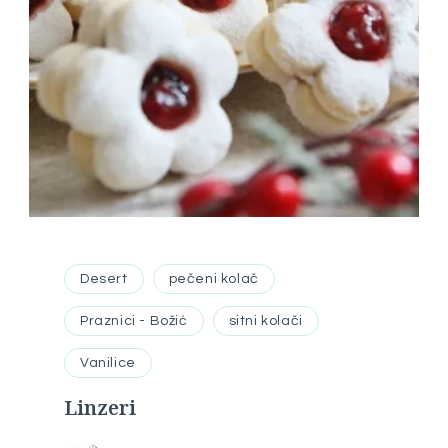
Desert
pečeni kolač
Praznici - Božić
sitni kolači
Vanilice
Linzeri