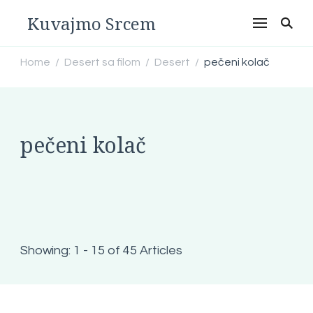
Kuvajmo Srcem
Home
Desert sa filom
Desert
pečeni kolač
/
/
/
pečeni kolač
Showing: 1 - 15 of 45 Articles