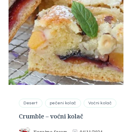
Desert
pečeni kolač
Voćni kolač
Crumble – voćni kolač
Kuvajmo Srcem
04/11/2024