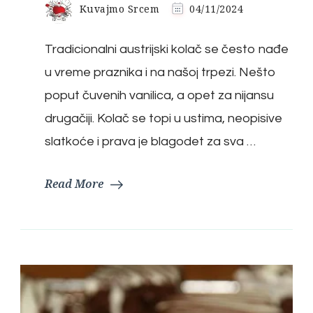
Kuvajmo Srcem
04/11/2024
Tradicionalni austrijski kolač se često nađe
u vreme praznika i na našoj trpezi. Nešto
poput čuvenih vanilica, a opet za nijansu
drugačiji. Kolač se topi u ustima, neopisive
slatkoće i prava je blagodet za sva …
Read More