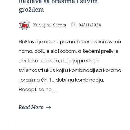
Baklava sa orasima i suvim
grožđem
Kuvajmo Srcem
04/11/2024
Baklava je dobro poznata poslastica svima
nama, obiluje slatkoćom, a šećerni preliv je
čini tako sočnom, daje joj prefinjen
svilenkasti ukus koji u kombinaciji sa korama
i orasima čini tu dobitnu kombinaciju.
Recepti se ne …
Read More