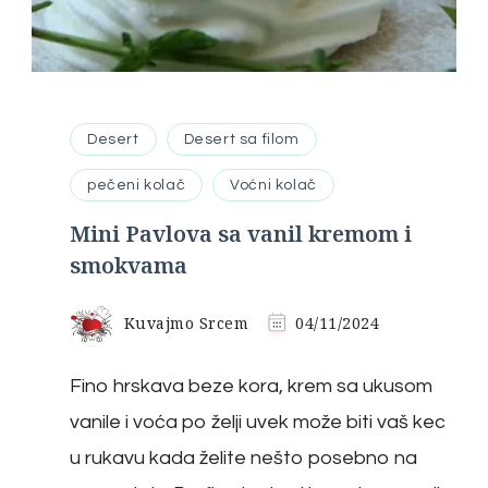
Desert
Desert sa filom
pečeni kolač
Voćni kolač
Mini Pavlova sa vanil kremom i
smokvama
Kuvajmo Srcem
04/11/2024
Fino hrskava beze kora, krem sa ukusom
vanile i voća po želji uvek može biti vaš kec
u rukavu kada želite nešto posebno na