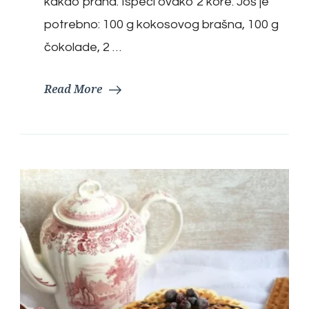
kakao praha. Ispeći ovako 2 kore. Još je
potrebno: 100 g kokosovog brašna, 100 g
čokolade, 2 …
Read More