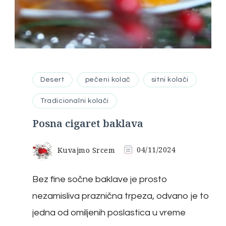
Desert
pečeni kolač
sitni kolači
Tradicionalni kolači
Posna cigaret baklava
Kuvajmo Srcem
04/11/2024
Bez fine sočne baklave je prosto
nezamisliva praznična trpeza, odvano je to
jedna od omiljenih poslastica u vreme