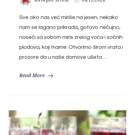
Sve oko nas već miriše na jesen, nekako
nam se lagano prikrada, gotovo nečujno,
noseći sa sobom miris zrelog voća i sočnih
plodova, koji mame. Otvorimo širom vrata i
prozore da u naše domove ušeta …
Read More