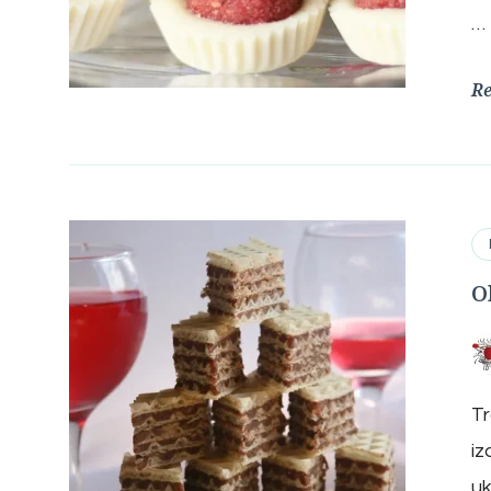
…
R
O
Tr
iz
uk