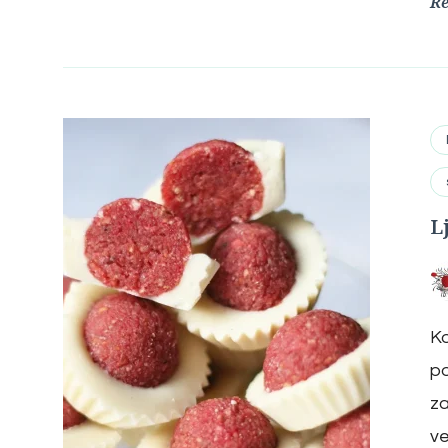
R
L
Ko
po
za
ve