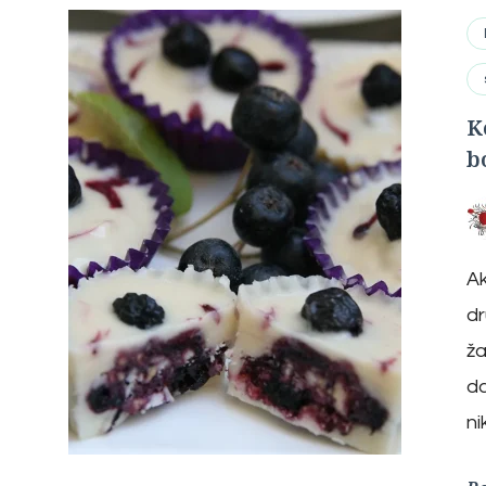
K
b
Ak
dr
ža
da
ni