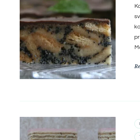
Ko
sv
ko
pr
M
R