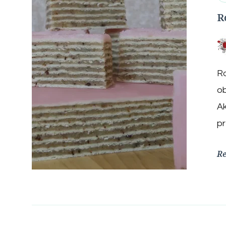
R
Ro
ob
Ak
pr
R