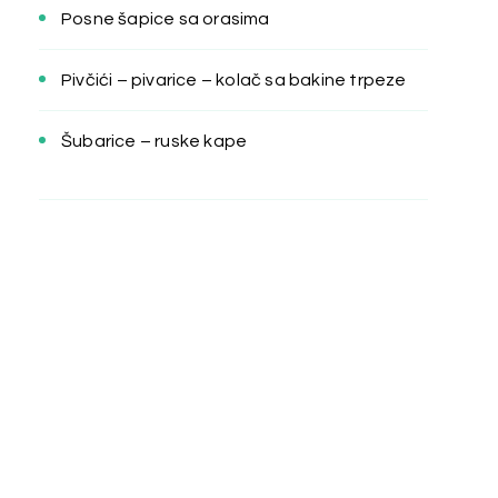
Posne šapice sa orasima
Pivčići – pivarice – kolač sa bakine trpeze
Šubarice – ruske kape