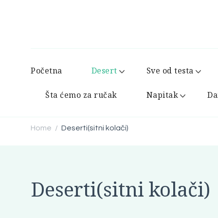
Početna
Desert
Sve od testa
Šta ćemo za ručak
Napitak
Da
Home
Deserti(sitni kolači)
/
Deserti(sitni kolači)