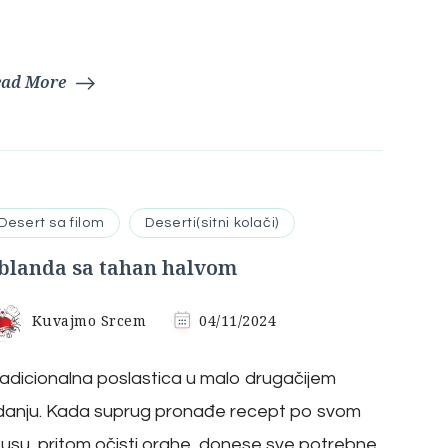
ead More
Desert sa filom
Deserti(sitni kolači)
blanda sa tahan halvom
Kuvajmo Srcem
04/11/2024
adicionalna poslastica u malo drugačijem
danju. Kada suprug pronađe recept po svom
usu, pritom očisti orahe, donese sve potrebne