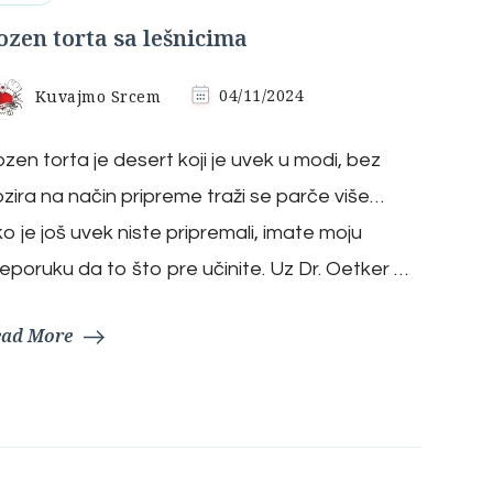
ozen torta sa lešnicima
Kuvajmo Srcem
04/11/2024
zen torta je desert koji je uvek u modi, bez
zira na način pripreme traži se parče više…
o je još uvek niste pripremali, imate moju
eporuku da to što pre učinite. Uz Dr. Oetker …
ead More