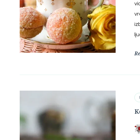
vi
vr
iz
lj
R
K