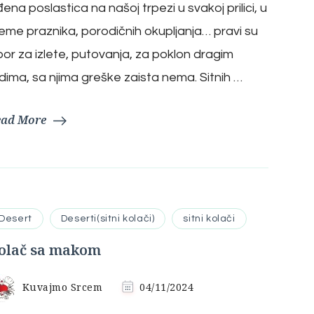
đena poslastica na našoj trpezi u svakoj prilici, u
eme praznika, porodičnih okupljanja… pravi su
bor za izlete, putovanja, za poklon dragim
udima, sa njima greške zaista nema. Sitnih …
ead More
Desert
Deserti(sitni kolači)
sitni kolači
olač sa makom
Kuvajmo Srcem
04/11/2024