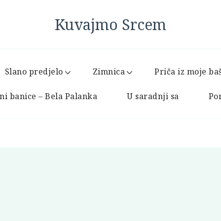
Kuvajmo Srcem
Slano predjelo
Zimnica
Priča iz moje ba
ni banice – Bela Palanka
U saradnji sa
Por