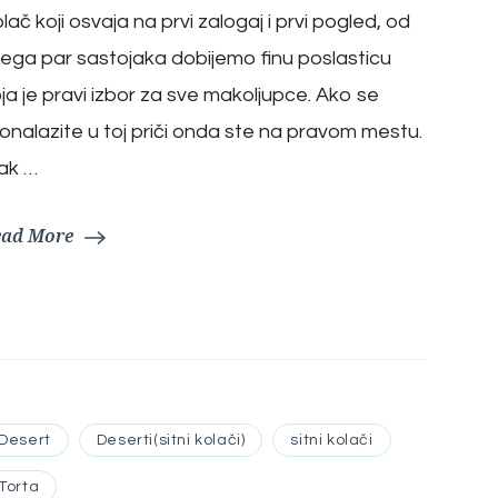
lač koji osvaja na prvi zalogaj i prvi pogled, od
ega par sastojaka dobijemo finu poslasticu
ja je pravi izbor za sve makoljupce. Ako se
onalazite u toj priči onda ste na pravom mestu.
ak …
ead More
Desert
Deserti(sitni kolači)
sitni kolači
Torta