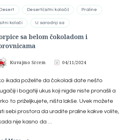
Desert
Deserti(sitni kolači)
Praline
sitni kolači
U saradnji sa
orpice sa belom čokoladom i
orovnicama
Kuvajmo Srcem
04/11/2024
o ikada poželite da čokoladi date nešto
ugačiji i bogatiji ukus koji nigde niste pronašli a
rko to priželjkujete, ništa lakše. Uvek možete
ti sebi prostora da uradite praline kakve volite,
kada nije kasno da …