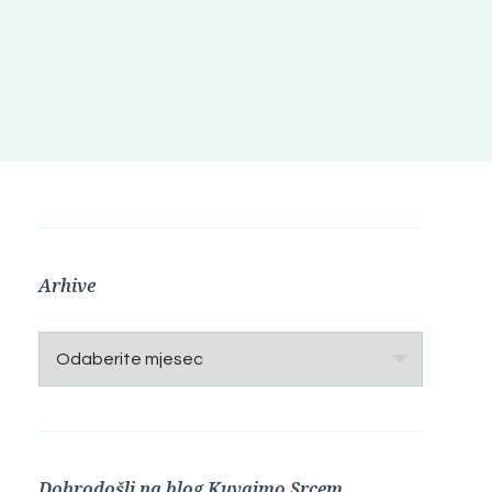
Arhive
Arhive
Dobrodošli na blog Kuvajmo Srcem