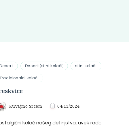
Desert
Deserti(sitni kolači)
sitni kolači
Tradicionalni kolači
reskvice
Kuvajmo Srcem
04/11/2024
stalgični kolač našeg detinjstva, uvek rado