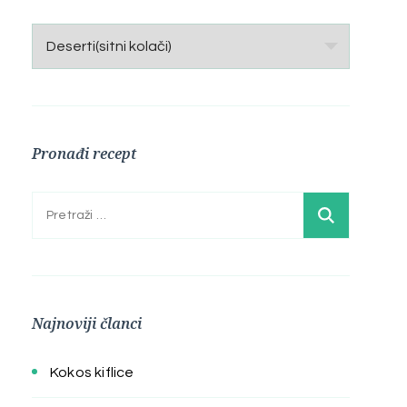
Kategorije
Pronađi recept
Pretraga:
Najnoviji članci
Kokos kiflice