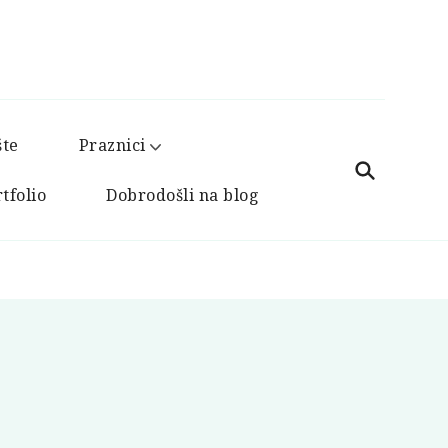
šte
Praznici
tfolio
Dobrodošli na blog