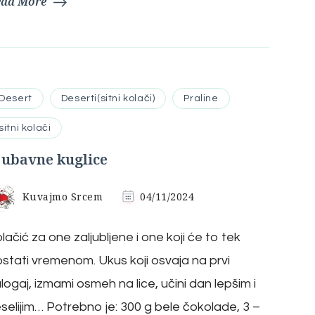
ead More
Desert
Deserti(sitni kolači)
Praline
sitni kolači
jubavne kuglice
Kuvajmo Srcem
04/11/2024
lačić za one zaljubljene i one koji će to tek
stati vremenom. Ukus koji osvaja na prvi
logaj, izmami osmeh na lice, učini dan lepšim i
selijim… Potrebno je: 300 g bele čokolade, 3 –