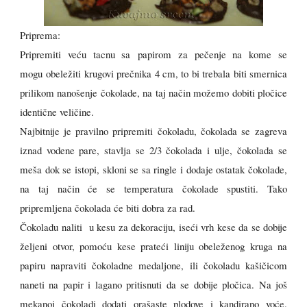
Priprema:
Pripremiti veću tacnu sa
papirom za pečenje na kome se
mogu
obeležiti krugovi prečnika 4 cm, to bi trebala biti smernica
prilikom nanošenje čokolade, na taj način možemo dobiti pločice
identične veličine.
Najbitnije je pravilno pripremiti čokoladu,
čokolada se
zagreva
iznad vodene pare, s
tavlja se 2/3 čokolada i ulje,
čokolada se
meša dok se istopi, skloni se sa ringle i dodaje ostatak čokolade,
na taj način će se temperatura čokolade spustiti. Tako
pripremljena čokolada će biti dobra za rad.
Čokoladu naliti u kesu za dekoraciju, iseći vrh kese da se dobije
željeni otvor, pomoću kese prateći liniju obeleženog kruga na
papiru napraviti čokoladne medaljone,
ili čokoladu kašičicom
naneti na papir i lagano pritisnuti da se dobije pločica. N
a još
mekanoj čokoladi dodati orašaste plodove i kandirano voće.