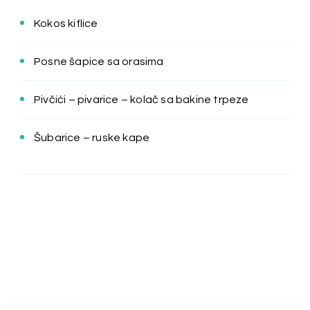
Kokos kiflice
Posne šapice sa orasima
Pivčići – pivarice – kolač sa bakine trpeze
Šubarice – ruske kape