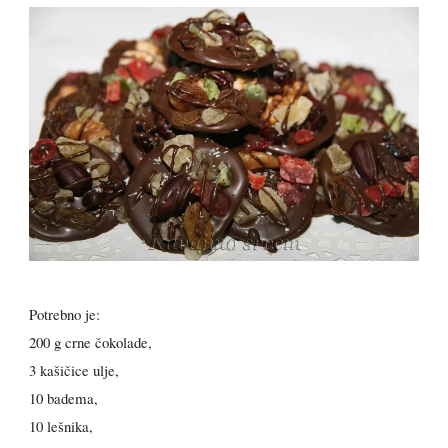
Potrebno je:
200 g crne čokolade,
3 kašičice ulje,
10 badema,
10 lešnika,