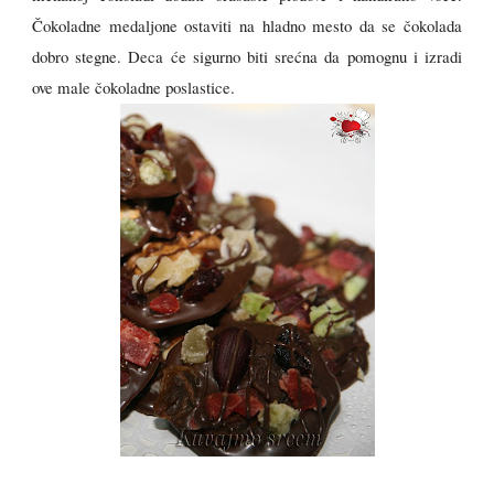
Čokoladne medaljone ostaviti na hladno mesto da se čokolada
dobro stegne. Deca će sigurno biti srećna da pomognu i izradi
ove male čokoladne poslastice.