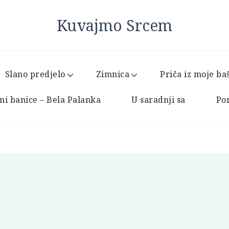
Kuvajmo Srcem
Slano predjelo
Zimnica
Priča iz moje ba
ni banice – Bela Palanka
U saradnji sa
Por