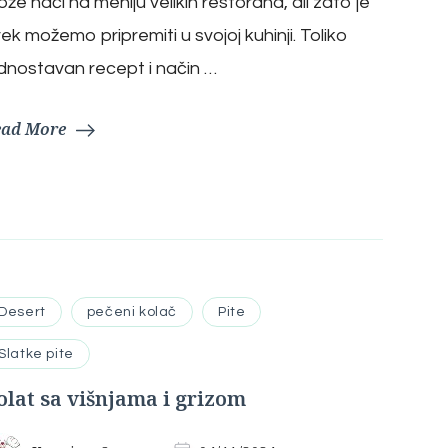
že naći na meniju velikih restorana, ali zato je
ek možemo pripremiti u svojoj kuhinji. Toliko
dnostavan recept i način …
ead More
Desert
pečeni kolač
Pite
Slatke pite
olat sa višnjama i grizom