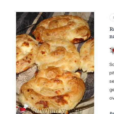
R
n
Sa
pi
se
g
ov
R