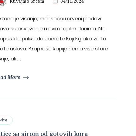
Kuvajmo Srcem
04/11/2024
zona je višanja, mali sočni i crveni plodovi
avo su osveženje u ovim toplim danima. Ne
opustite priliku da uberete koji kg ako za to
ate uslova. Kraj naše kapije nema više stare
šnje, ali …
ead More
Pite
itice sa sirom od gotovih kora