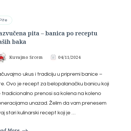
Pite
azvučena pita – banica po receptu
aših baka
Kuvajmo Srcem
04/11/2024
čuvajmo ukus i tradiciju u pripremi banice –
te. Ovo je recept za belopalanačku banicu koji
 tradicionalno prenosi sa kolena na koleno
eneracijama unazad. Želim da vam prenesem
aj stari kulinarski recept koji je …
ead More