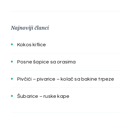
Najnoviji članci
Kokos kiflice
Posne šapice sa orasima
Pivčići – pivarice – kolač sa bakine trpeze
Šubarice – ruske kape