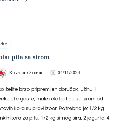
Pite
olat pita sa sirom
Kuvajmo Srcem
04/11/2024
o želite brzo pripremljen doručak, užinu ili
ekujete goste, male rolat pitice sa sirom od
tovih kora su pravi izbor. Potrebno je: 1/2 kg
nkih kora za pitu, 1/2 kg sitnog sira, 2 jogurta, 4