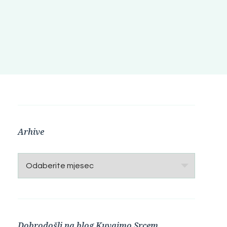
Arhive
Arhive
Dobrodošli na blog Kuvajmo Srcem