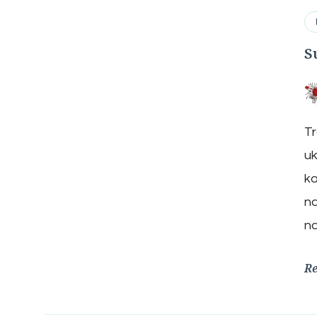
S
Tr
uk
ka
na
na
R