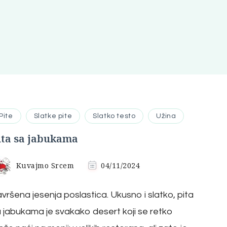
Pite
Slatke pite
Slatko testo
Užina
ita sa jabukama
Kuvajmo Srcem
04/11/2024
vršena jesenja poslastica. Ukusno i slatko, pita
 jabukama je svakako desert koji se retko