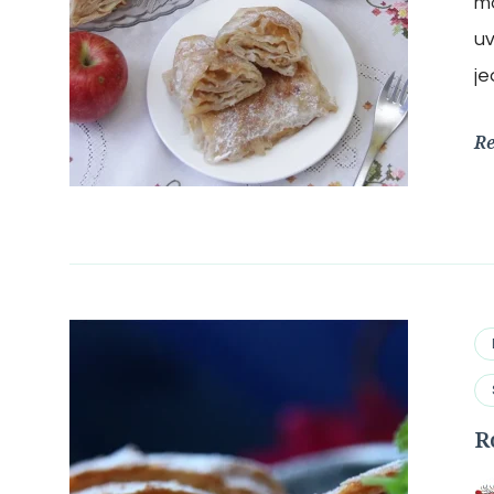
mo
uv
je
R
R