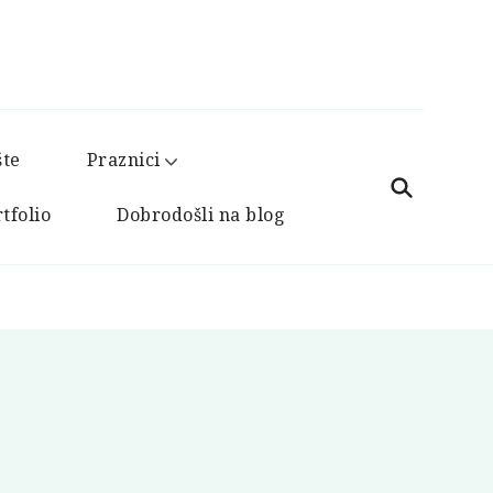
šte
Praznici
tfolio
Dobrodošli na blog