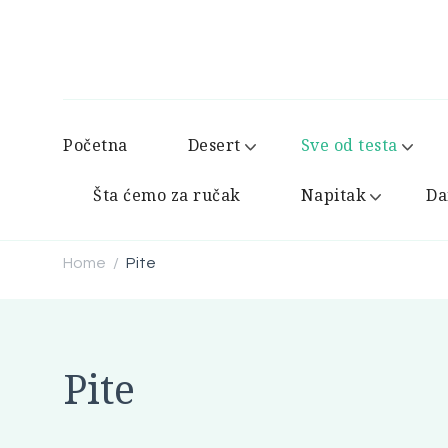
Početna
Desert
Sve od testa
Šta ćemo za ručak
Napitak
Da
Home
Pite
/
Pite