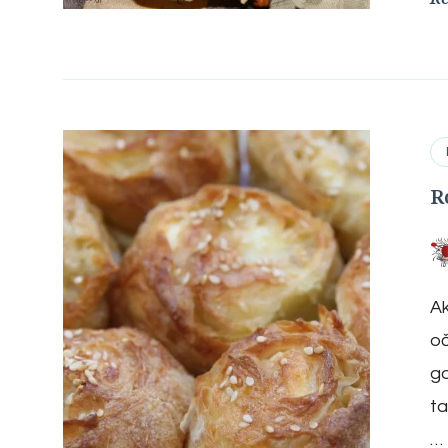
R
Ak
oč
go
ta
…