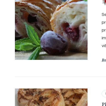
Se
pr
pr
im
vi
R
P