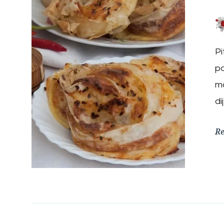
Pi
po
mo
di
R