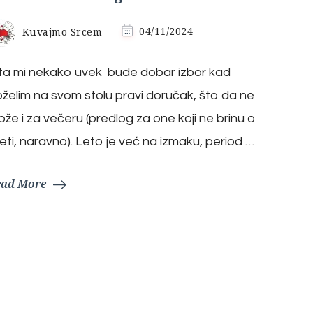
Kuvajmo Srcem
04/11/2024
ta mi nekako uvek bude dobar izbor kad
želim na svom stolu pravi doručak, što da ne
že i za večeru (predlog za one koji ne brinu o
jeti, naravno). Leto je već na izmaku, period …
ead More