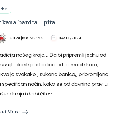
Pite
ukana banica – pita
Kuvajmo Srcem
04/11/2024
adicija našeg kraja… Da bi pripremili jednu od
usnijih slanih poslastica od domaćih kora,
kva je svakako ,,sukana banica,, pripremljena
 specifičan način, kako se od davnina pravi u
šem kraju i da bi čitav …
ead More