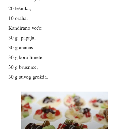
20 lešnika,
10 oraha,
Kandirano voće:
30 g papaja,
30 g ananas,
30 g kora limete,
30 g brusnice,
30 g suvog grožđa.