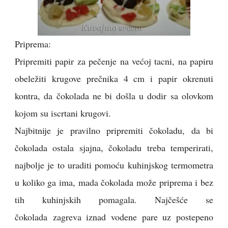
Priprema:
Pripremiti papir za pečenje na većoj tacni, na papiru
obeležiti krugove prečnika 4 cm i papir okrenuti
kontra, da čokolada ne bi došla u dodir sa olovkom
kojom su iscrtani krugovi.
Najbitnije je pravilno pripremiti čokoladu, da bi
čokolada ostala sjajna, čokoladu treba temperirati,
najbolje je to uraditi pomoću kuhinjskog termometra
u koliko ga ima, mada čokolada može priprema i bez
tih kuhinjskih pomagala.
Najčešće se
čokolada
zagreva iznad vodene pare uz postepeno