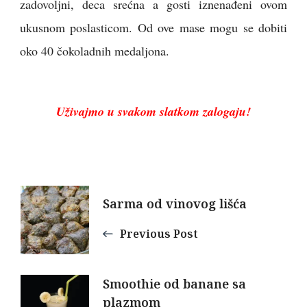
zadovoljni, deca srećna a gosti iznenađeni ovom
ukusnom poslasticom. Od ove mase mogu se dobiti
oko 40 čokoladnih medaljona.
Uživajmo u svakom slatkom zalogaju!
Post
Sarma od vinovog lišća
Navigation
Previous Post
Smoothie od banane sa
plazmom