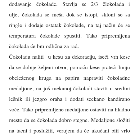
dodavanje čokolade.
Stavlja se 2/3 člokolada i
ulje,
čokolada se meša dok se istopi, skloni se sa
ringle i dodaje ostatak čokolade, na taj način će se
temperatura čokolade spustiti. Tako pripremljena
čokolada će biti odlična za rad.
Čokoladu naliti u kesu za dekoraciju, iseći vrh kese
da se dobije željeni otvor, pomoću kese prateći liniju
obeleženog kruga na papiru napraviti čokoladne
medaljone, na još mekanoj čokoladi staviti u sredini
lešnik ili jezgro oraha i dodati seckano kandirano
voće. Tako pripremljene medaljone ostaviti na hladno
mesto da se čokolada dobro stegne. Medaljone složiti
na tacni i poslužiti, verujem da će ukućani biti vrlo