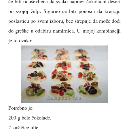
će biti oduševljena da svako napravi čokoladni desert
po svojoj želji. Sigurno će biti ponosni da kreiraju
poslasticu po svom izboru, bez strepnje da može doći
do greške u odabiru namirnica. U mojoj kombinaciji
je to ovako:
Potrebno je:
200 g bele čokolade,
2 kašičice ulje,