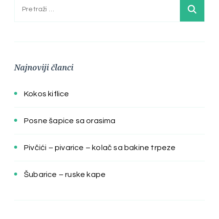
Pretraga:
Najnoviji članci
Kokos kiflice
Posne šapice sa orasima
Pivčići – pivarice – kolač sa bakine trpeze
Šubarice – ruske kape