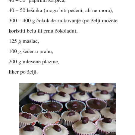
40 – 50 lešnika (mogu biti pečeni, ali ne mora),
300 – 400 g čokolade za kuvanje (po želji možete
koristiti belu ili crnu čokoladu),
125 g maslac,
100 g šećer u prahu,
200 g mlevene plazme,
liker po želji.