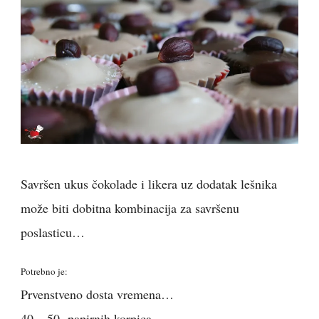
Savršen ukus čokolade i likera uz dodatak lešnika
može biti dobitna kombinacija za savršenu
poslasticu…
Potrebno je:
Prvenstveno dosta vremena…
40 – 50
papirnih korpica,