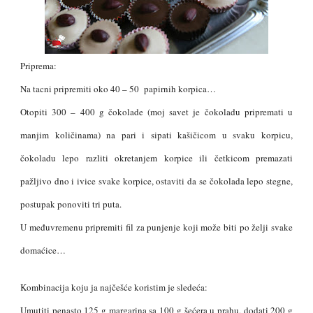
Priprema:
Na tacni pripremiti oko 40 – 50 papirnih korpica…
Otopiti 300 – 400 g čokolade (moj savet je čokoladu pripremati u
manjim količinama) na pari i sipati kašičicom u svaku korpicu,
čokoladu lepo razliti okretanjem korpice ili četkicom premazati
pažljivo dno i ivice svake korpice, ostaviti da se čokolada lepo stegne,
postupak ponoviti tri puta.
U međuvremenu pripremiti fil za punjenje koji može biti po želji svake
domaćice…
Kombinacija koju ja najčešće koristim je sledeća:
Umutiti penasto 125 g margarina sa 100 g šećera u prahu, dodati 200 g