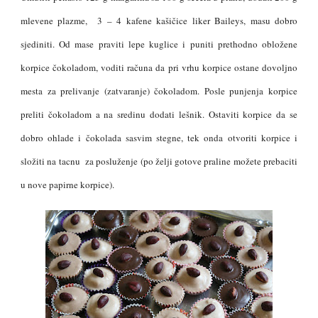
mlevene plazme, 3 – 4 kafene kašičice liker Baileys, masu dobro
sjediniti. Od mase praviti lepe kuglice i puniti prethodno obložene
korpice čokoladom, voditi računa da pri vrhu korpice ostane dovoljno
mesta za prelivanje (zatvaranje) čokoladom. Posle punjenja korpice
preliti čokoladom a na sredinu dodati lešnik. Ostaviti korpice da se
dobro ohlade i čokolada sasvim stegne, tek onda otvoriti korpice i
složiti na tacnu za posluženje (po želji gotove praline možete prebaciti
u nove papirne korpice).