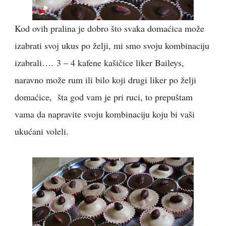
Kod ovih pralina je dobro što svaka domaćica može
izabrati svoj ukus po želji, mi smo svoju kombinaciju
izabrali….
3 – 4 kafene kašičice liker Baileys,
naravno može rum ili bilo koji drugi liker po želji
domaćice, šta god vam je pri ruci, to prepuštam
vama da napravite svoju kombinaciju koju bi vaši
ukućani voleli.