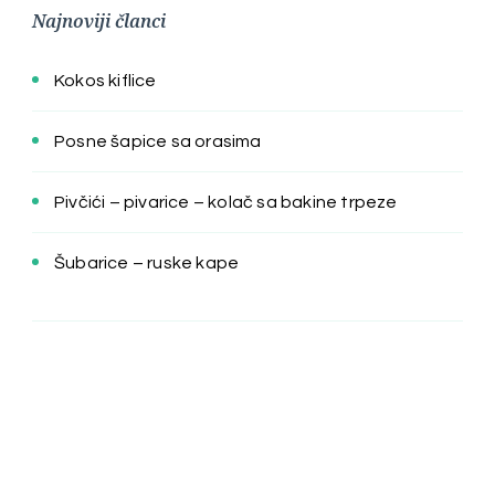
Najnoviji članci
Kokos kiflice
Posne šapice sa orasima
Pivčići – pivarice – kolač sa bakine trpeze
Šubarice – ruske kape