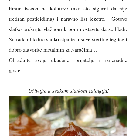
limun isečen na kolutove (ako ste sigurni da nije
tretiran pesticidima) i naravno list lezetre. Gotovo
slatko prekrijte vlažnom krpom i ostavite da se hladi.
Sutradan hladno slatko sipajte u suve sterilne teglice i
dobro zatvorite metalnim zatvaračima…
Obradujte svoje ukućane, prijatelje i iznenadne
goste….
Uživajte u svakom slatkom zalogaju!