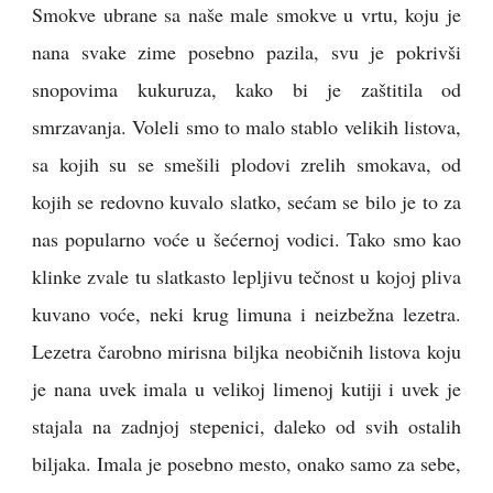
Smokve ubrane sa naše male smokve u vrtu, koju je
nana svake zime posebno pazila, svu je pokrivši
snopovima kukuruza, kako bi je zaštitila od
smrzavanja. Voleli smo to malo stablo velikih listova,
sa kojih su se smešili plodovi zrelih smokava, od
kojih se redovno kuvalo slatko, sećam se bilo je to za
nas popularno voće u šećernoj vodici. Tako smo kao
klinke zvale tu slatkasto lepljivu tečnost u kojoj pliva
kuvano voće, neki krug limuna i neizbežna lezetra.
Lezetra čarobno mirisna biljka neobičnih listova koju
je nana uvek imala u velikoj limenoj kutiji i uvek je
stajala na zadnjoj stepenici, daleko od svih ostalih
biljaka. Imala je posebno mesto, onako samo za sebe,