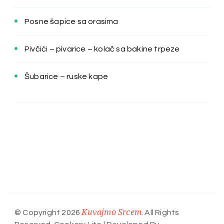
Posne šapice sa orasima
Pivčići – pivarice – kolač sa bakine trpeze
Šubarice – ruske kape
Kuvajmo Srcem
© Copyright 2026
. All Rights