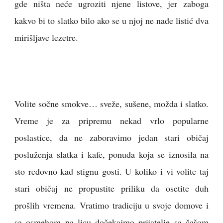
gde ništa neće ugroziti njene listove, jer zaboga
kakvo bi to slatko bilo ako se u njoj ne nađe listić dva
mirišljave lezetre.
Volite sočne smokve… sveže, sušene, možda i slatko.
Vreme je za pripremu nekad vrlo popularne
poslastice, da ne zaboravimo jedan stari običaj
posluženja slatka i kafe, ponuda koja se iznosila na
sto redovno kad stignu gosti. U koliko i vi volite taj
stari običaj ne propustite priliku da osetite duh
prošlih vremena. Vratimo tradiciju u svoje domove i
sa osmehom na licu dočekajmo prijatelje sa čašom