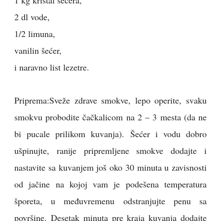
2 dl vode,
1/2 limuna,
vanilin šećer,
i naravno list lezetre.
Priprema:Sveže zdrave smokve, lepo operite, svaku
smokvu probodite čačkalicom na 2 – 3 mesta (da ne
bi pucale prilikom kuvanja). Šećer i vodu dobro
ušpinujte, ranije pripremljene smokve dodajte i
nastavite sa kuvanjem još oko 30 minuta u zavisnosti
od jačine na kojoj vam je podešena temperatura
šporeta, u međuvremenu odstranjujte penu sa
površine. Desetak minuta pre kraja kuvanja dodajte