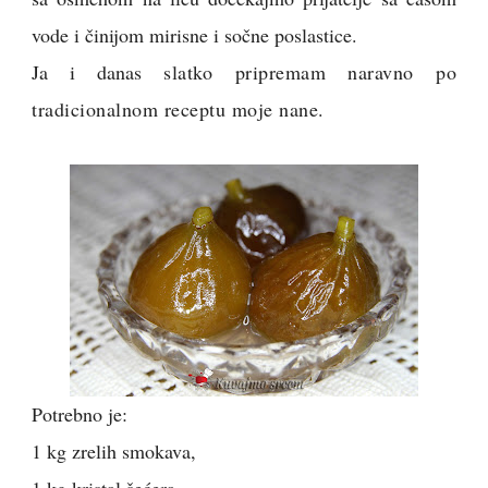
vode i činijom mirisne i sočne poslastice.
Ja i danas
slatko pripremam naravno po
tradicionalnom receptu moje nane.
Potrebno je:
1 kg zrelih smokava,
1 kg kristal šećera,