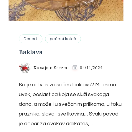
Desert
pečeni kolač
Baklava
Kuvajmo Srcem
04/11/2024
Ko je od vas za sočnu baklavu? Mi jesmo
uvek, poslastica koja se služi svakoga
dana, a može i u svečanim prilikama, u toku
praznika, slava i svetkovina… Svaki povod
je dobar za ovakav delikates, …