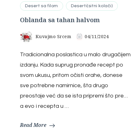
Desert sa filom
Deserti(sitni kolači)
Oblanda sa tahan halvom
Kuvajmo Srcem
04/11/2024
Tradicionalna poslastica u malo drugačijem
izdanju. Kada suprug pronađe recept po
svom ukusu, pritom očisti orahe, donese
sve potrebne namirnice, šta drugo
preostaje već da se ista pripremi što pre…
a evo i recepta u …
Read More