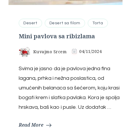
Desert
Desert sa filom
Torta
Mini pavlova sa ribizlama
Kuvajmo Srcem
04/11/2024
Svima je jasno da je pavlova jedna fina
lagana, prhka i nežna poslastica, od
umućenih belanaca sa šećerom, koju krasi
bogati krem i slatka pavlaka. Kora je spolja
hrskava, baš kao i pusle. Uz dodatak …
Read More