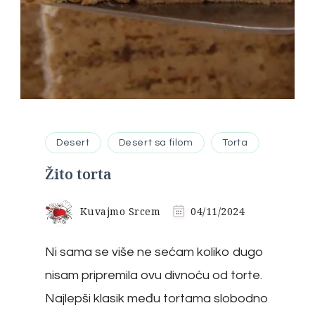
Desert
Desert sa filom
Torta
Žito torta
Kuvajmo Srcem
04/11/2024
Ni sama se više ne sećam koliko dugo
nisam pripremila ovu divnoću od torte.
Najlepši klasik među tortama slobodno