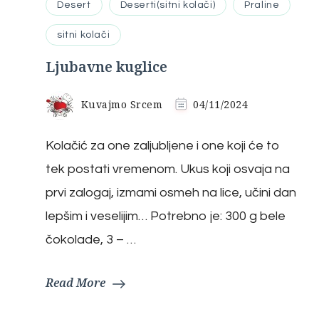
Desert
Deserti(sitni kolači)
Praline
sitni kolači
Ljubavne kuglice
Kuvajmo Srcem
04/11/2024
Kolačić za one zaljubljene i one koji će to
tek postati vremenom. Ukus koji osvaja na
prvi zalogaj, izmami osmeh na lice, učini dan
lepšim i veselijim… Potrebno je: 300 g bele
čokolade, 3 – …
Read More