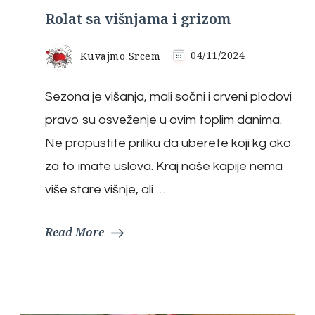
Rolat sa višnjama i grizom
Kuvajmo Srcem
04/11/2024
Sezona je višanja, mali sočni i crveni plodovi
pravo su osveženje u ovim toplim danima.
Ne propustite priliku da uberete koji kg ako
za to imate uslova. Kraj naše kapije nema
više stare višnje, ali …
Read More