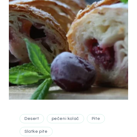
Desert
pečeni kolač
Pite
Slatke pite