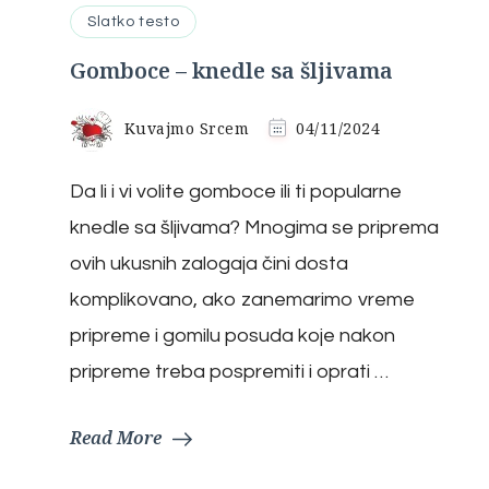
Slatko testo
Gomboce – knedle sa šljivama
Kuvajmo Srcem
04/11/2024
Da li i vi volite gomboce ili ti popularne
knedle sa šljivama? Mnogima se priprema
ovih ukusnih zalogaja čini dosta
komplikovano, ako zanemarimo vreme
pripreme i gomilu posuda koje nakon
pripreme treba pospremiti i oprati …
Read More