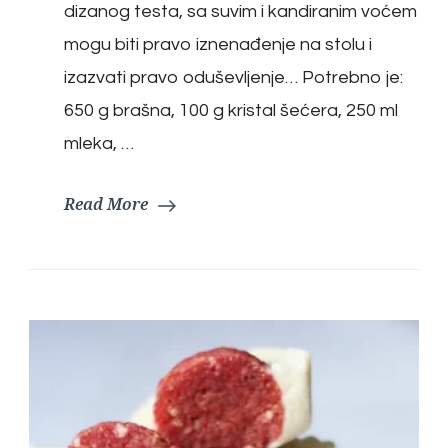
dizanog testa, sa suvim i kandiranim voćem
mogu biti pravo iznenađenje na stolu i
izazvati pravo oduševljenje… Potrebno je:
650 g brašna, 100 g kristal šećera, 250 ml
mleka, …
Read More