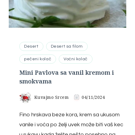
Desert
Desert sa filom
pečeni kolač
Voćni kolač
Mini Pavlova sa vanil kremom i
smokvama
Kuvajmo Srcem
04/11/2024
Fino hrskava beze kora, krem sa ukusom
vanile i voća po želji uvek može biti vaš kec
u rukavu kada želite nešto posebno na