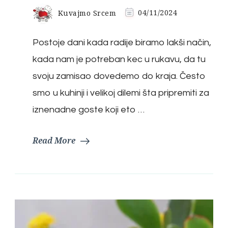
Kuvajmo Srcem
04/11/2024
Postoje dani kada radije biramo lakši način,
kada nam je potreban kec u rukavu, da tu
svoju zamisao dovedemo do kraja. Često
smo u kuhinji i velikoj dilemi šta pripremiti za
iznenadne goste koji eto …
Read More