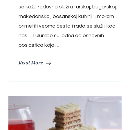
se kažu redovno služi u turskoj, bugarskoj,
makedonskoj, bosanskoj kuhinji… moram
primetiti veoma često i rado se služi i kod
nas… Tulumbe su jedna od osnovnih
poslastica koja …
Read More