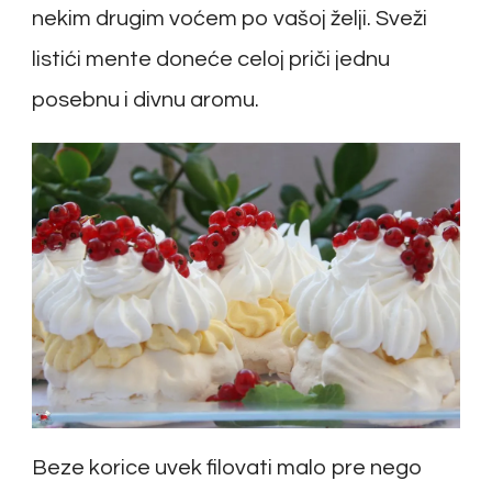
nekim drugim voćem po vašoj želji. Sveži
listići mente doneće celoj priči jednu
posebnu i divnu aromu.
Beze korice uvek filovati malo pre nego