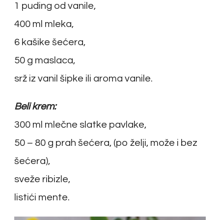
1 puding od vanile,
400 ml mleka,
6 kašike šećera,
50 g maslaca,
srž iz vanil šipke ili aroma vanile.
Beli krem:
300 ml mlečne slatke pavlake,
50 – 80 g prah šećera, (po želji, može i bez
šećera),
sveže ribizle,
listići mente.