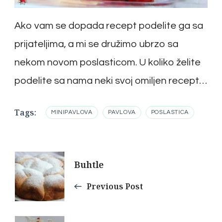
Ako vam se dopada recept podelite ga sa
prijateljima, a mi se družimo ubrzo sa
nekom novom poslasticom. U koliko želite
podelite sa nama neki svoj omiljen recept…
Tags:
MINIPAVLOVA
PAVLOVA
POSLASTICA
Post
Buhtle
Navigation
Previous Post