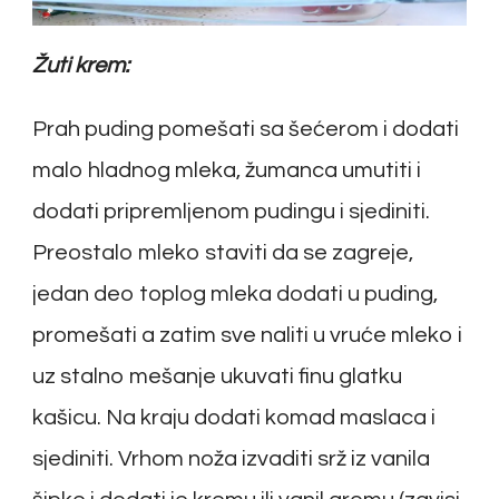
Žuti krem:
Prah puding pomešati sa šećerom i dodati
malo hladnog mleka, žumanca umutiti i
dodati pripremljenom pudingu i sjediniti.
Preostalo mleko staviti da se zagreje,
jedan deo toplog mleka dodati u puding,
promešati a zatim sve naliti u vruće mleko i
uz stalno mešanje ukuvati finu glatku
kašicu. Na kraju dodati komad maslaca i
sjediniti. Vrhom noža izvaditi srž iz vanila