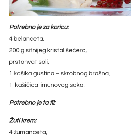
Potrebno je za koricu:
4 belanceta,
200 g sitnijeg kristal šećera,
prstohvat soli,
1 kašika gustina – skrobnog brašna,
1 kašičica limunovog soka.
Potrebno je ta fil:
Žuti krem:
4 žumanceta,