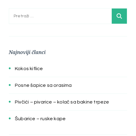
Pretraga:
Najnoviji članci
Kokos kiflice
Posne šapice sa orasima
Pivčići – pivarice – kolač sa bakine trpeze
Šubarice – ruske kape