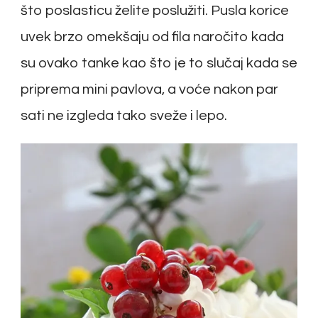
što poslasticu želite poslužiti. Pusla korice
uvek brzo omekšaju od fila naročito kada
su ovako tanke kao što je to slučaj kada se
priprema mini pavlova, a voće nakon par
sati ne izgleda tako sveže i lepo.