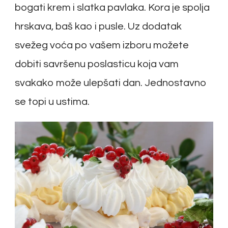
bogati krem i slatka pavlaka. Kora je spolja
hrskava, baš kao i pusle. Uz dodatak
svežeg voća po vašem izboru možete
dobiti savršenu poslasticu koja vam
svakako može ulepšati dan. Jednostavno
se topi u ustima.