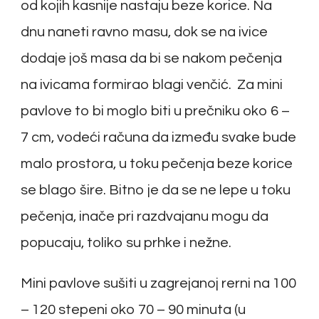
od kojih kasnije nastaju beze korice. Na
dnu naneti ravno masu, dok se na ivice
dodaje još masa da bi se nakom pečenja
na ivicama formirao blagi venčić. Za mini
pavlove to bi moglo biti u prečniku oko 6 –
7 cm, vodeći računa da između svake bude
malo prostora, u toku pečenja beze korice
se blago šire. Bitno je da se ne lepe u toku
pečenja, inače pri razdvajanu mogu da
popucaju, toliko su prhke i nežne.
Mini pavlove sušiti u zagrejanoj rerni na 100
– 120 stepeni oko 70 – 90 minuta (u