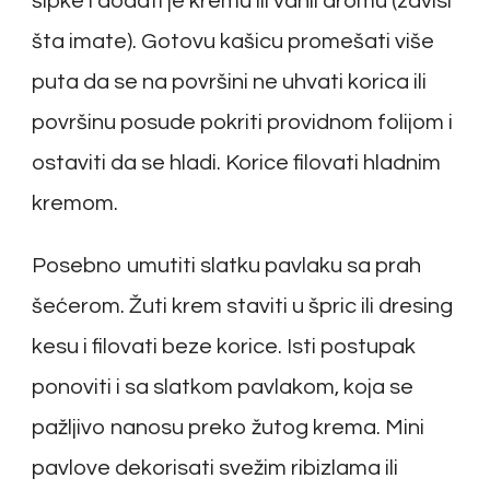
šipke i dodati je kremu ili vanil aromu (zavisi
šta imate). Gotovu kašicu promešati više
puta da se na površini ne uhvati korica ili
površinu posude pokriti providnom folijom i
ostaviti da se hladi. Korice filovati hladnim
kremom.
Posebno umutiti slatku pavlaku sa prah
šećerom. Žuti krem staviti u špric ili dresing
kesu i filovati beze korice. Isti postupak
ponoviti i sa slatkom pavlakom, koja se
pažljivo nanosu preko žutog krema. Mini
pavlove dekorisati svežim ribizlama ili