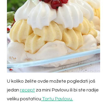
U koliko želite ovde možete pogledati još
jedan
recept
za mini Pavlovu ili bi ste radije
veliku postaticu
Tortu Pavlovu.