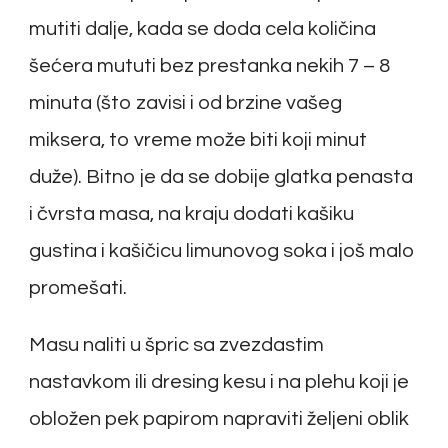
mutiti dalje, kada se doda cela količina
šećera mututi bez prestanka nekih 7 – 8
minuta (što zavisi i od brzine vašeg
miksera, to vreme može biti koji minut
duže). Bitno je da se dobije glatka penasta
i čvrsta masa, na kraju dodati kašiku
gustina i kašičicu limunovog soka i još malo
promešati.
Masu naliti u špric sa zvezdastim
nastavkom ili dresing kesu i na plehu koji je
obložen pek papirom napraviti željeni oblik