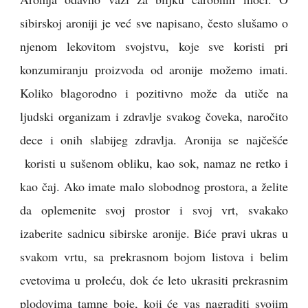
sibirskoj aroniji je već sve napisano, često slušamo o
njenom lekovitom svojstvu, koje sve koristi pri
konzumiranju proizvoda od aronije možemo imati.
Koliko blagorodno i pozitivno može da utiče na
ljudski organizam i zdravlje svakog čoveka, naročito
dece i onih slabijeg zdravlja. Aronija se najčešće
koristi u sušenom obliku, kao sok, namaz ne retko i
kao čaj. Ako imate malo slobodnog prostora, a želite
da oplemenite svoj prostor i svoj vrt, svakako
izaberite sadnicu sibirske aronije. Biće pravi ukras u
svakom vrtu, sa prekrasnom bojom listova i belim
cvetovima u proleću, dok će leto ukrasiti prekrasnim
plodovima tamne boje, koji će vas nagraditi svojim