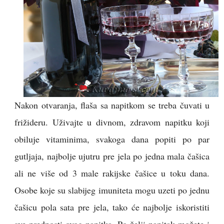
Nakon otvaranja, flaša sa napitkom se treba čuvati u
frižideru. Uživajte u divnom, zdravom napitku koji
obiluje vitaminima, svakoga dana popiti po par
gutljaja, najbolje ujutru pre jela po jedna mala čašica
ali ne više od 3 male rakijske čašice u toku dana.
Osobe koje su slabijeg imuniteta mogu uzeti po jednu
čašicu pola sata pre jela, tako će najbolje iskoristiti