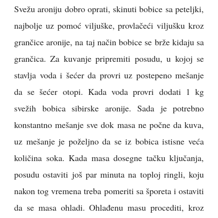
Svežu aroniju dobro oprati, skinuti bobice sa peteljki,
najbolje uz pomoć viljuške, provlačeći viljušku kroz
grančice aronije, na taj način bobice se brže kidaju sa
grančica. Za kuvanje pripremiti posudu, u kojoj se
stavlja voda i šećer da provri uz postepeno mešanje
da se šećer otopi. Kada voda provri dodati 1 kg
svežih bobica sibirske aronije. Sada je potrebno
konstantno mešanje sve dok masa ne počne da kuva,
uz mešanje je poželjno da se iz bobica istisne veća
količina soka. Kada masa dosegne tačku ključanja,
posudu ostaviti još par minuta na toploj ringli, koju
nakon tog vremena treba pomeriti sa šporeta i ostaviti
da se masa ohladi. Ohlađenu masu procediti, kroz