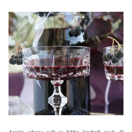
Aronija odavno važi za biljku čarobnih moći. O