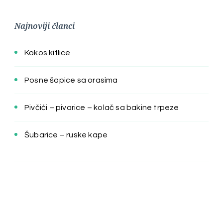
Najnoviji članci
Kokos kiflice
Posne šapice sa orasima
Pivčići – pivarice – kolač sa bakine trpeze
Šubarice – ruske kape