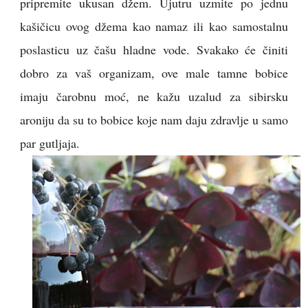
pripremite ukusan džem. Ujutru uzmite po jednu
kašičicu ovog džema kao namaz ili kao samostalnu
poslasticu uz čašu hladne vode. Svakako će činiti
dobro za vaš organizam, ove male tamne bobice
imaju čarobnu moć, ne kažu uzalud za sibirsku
aroniju da su to bobice koje nam daju zdravlje u samo
par gutljaja.