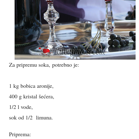
Za pripremu soka,
potrebno je:
1 kg bobica aronije,
400 g kristal šećera,
1/2 l vode,
sok od 1/2 limuna.
Priprema: