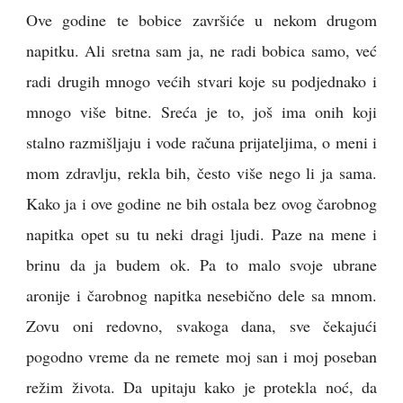
Ove godine te bobice završiće u nekom drugom
napitku. Ali sretna sam ja, ne radi bobica samo, već
radi drugih mnogo većih stvari koje su podjednako i
mnogo više bitne. Sreća je to, još ima onih koji
stalno razmišljaju i vode računa prijateljima, o meni i
mom zdravlju, rekla bih, često više nego li ja sama.
Kako ja i ove godine ne bih ostala bez ovog čarobnog
napitka opet su tu neki dragi ljudi. Paze na mene i
brinu da ja budem ok. Pa to malo svoje ubrane
aronije i čarobnog napitka nesebično dele sa mnom.
Zovu oni redovno, svakoga dana, sve čekajući
pogodno vreme da ne remete moj san i moj poseban
režim života. Da upitaju kako je protekla noć, da