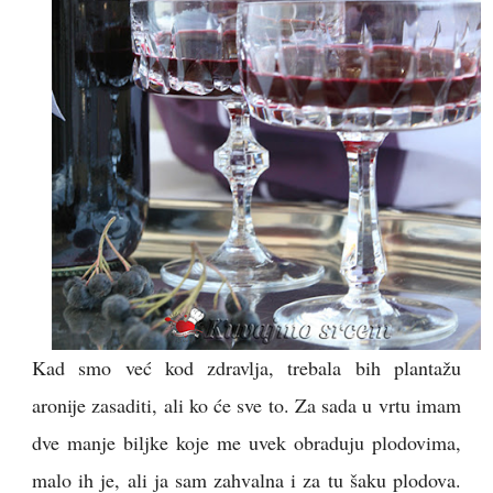
Kad smo već kod zdravlja, trebala bih plantažu
aronije zasaditi, ali ko će sve to. Za sada u vrtu imam
dve manje biljke koje me uvek obraduju plodovima,
malo ih je, ali ja sam zahvalna i za tu šaku plodova.