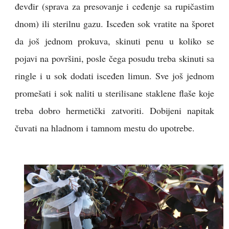
đevđir (sprava za presovanje i ceđenje sa rupičastim
dnom) ili sterilnu gazu. Isceđen sok vratite na šporet
da još jednom prokuva, skinuti penu u koliko se
pojavi na površini, posle čega posudu treba skinuti sa
ringle i u sok dodati isceđen limun. Sve još jednom
promešati i sok naliti u sterilisane staklene flaše koje
treba dobro hermetički zatvoriti. Dobijeni napitak
čuvati na hladnom i tamnom mestu do upotrebe.