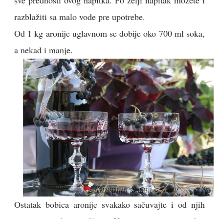
sve prednosti ovog napitka. Po želji napitak možete i
razblažiti sa malo vode pre upotrebe.
Od 1 kg aronije uglavnom se dobije oko 700 ml soka,
a nekad i manje.
Ostatak bobica aronije svakako sačuvajte i od njih