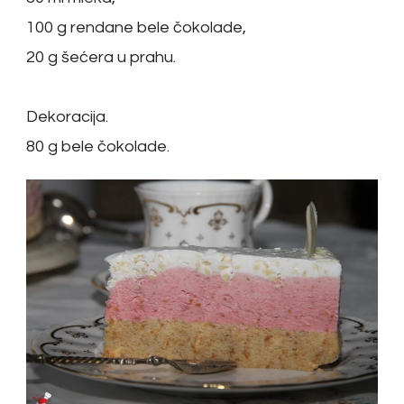
100 g rendane bele čokolade,
20 g šećera u prahu.
Dekoracija.
80 g bele čokolade.