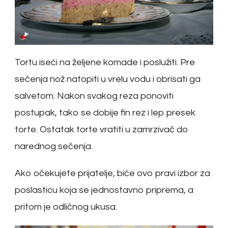
Tortu iseći na željene komade i poslužiti. Pre
sečenja nož natopiti u vrelu vodu i obrisati ga
salvetom. Nakon svakog reza ponoviti
postupak, tako se dobije fin rez i lep presek
torte. Ostatak torte vratiti u zamrzivač do
narednog sečenja.
Ako očekujete prijatelje, biće ovo pravi izbor za
poslasticu koja se jednostavno priprema, a
pritom je odličnog ukusa.