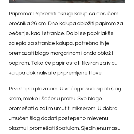
Priprema: Pripremiti okrugli kalup sa obručem
prečnika 26 cm. Dno kalupa obložiti papirom za
pečenje, kao i stranice. Da bi se papir lakše
zalepio za stranice kalupa, potrebno ih je
premazati blago margarinom i onda obložiti
papirom. Tako će papir ostati fiksiran za ivicu
kalupa dok nalivate pripremljene filove.
Prvi sloj sa plazmom: U većoj posudi sipati šlag
krem, mleko i šećer u prahu. Sve blago
promešati a zatim umutiti mikserom. U dobro
umućen šlag dodati postepeno mlevenu
plazmu i promešati špatulom. Sjedinjenu masu