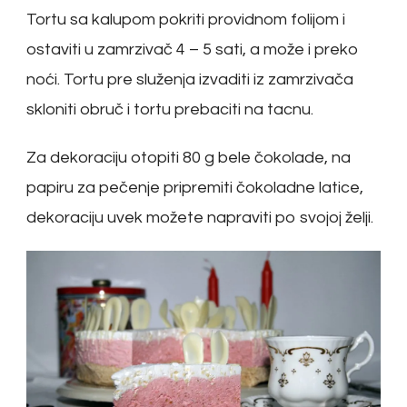
Tortu sa kalupom pokriti providnom folijom i
ostaviti u zamrzivač 4 – 5 sati, a može i preko
noći. Tortu pre služenja izvaditi iz zamrzivača
skloniti obruč i tortu prebaciti na tacnu.
Za dekoraciju otopiti 80 g bele čokolade, na
papiru za pečenje pripremiti čokoladne latice,
dekoraciju uvek možete napraviti po svojoj želji.