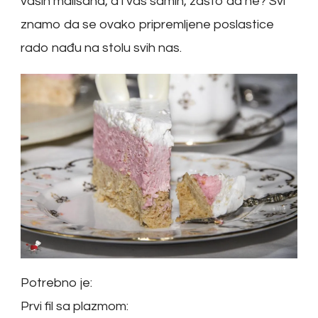
vaših mališana, a i vas samih, zašto da ne? Svi
znamo da se ovako pripremljene poslastice
rado nađu na stolu svih nas.
Potrebno je:
Prvi fil sa plazmom: