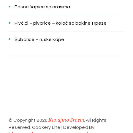
Posne šapice sa orasima
Pivčići – pivarice – kolač sa bakine trpeze
Šubarice – ruske kape
Kuvajmo Srcem
© Copyright 2026
. All Rights
Reserved.
Cookery Lite | Developed By