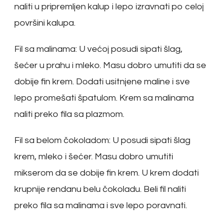
naliti u pripremljen kalup i lepo izravnati po celoj
površini kalupa.
Fil sa malinama: U većoj posudi sipati šlag,
šećer u prahu i mleko. Masu dobro umutiti da se
dobije fin krem. Dodati usitnjene maline i sve
lepo promešati špatulom. Krem sa malinama
naliti preko fila sa plazmom.
Fil sa belom čokoladom: U posudi sipati šlag
krem, mleko i šećer. Masu dobro umutiti
mikserom da se dobije fin krem. U krem dodati
krupnije rendanu belu čokoladu. Beli fil naliti
preko fila sa malinama i sve lepo poravnati.