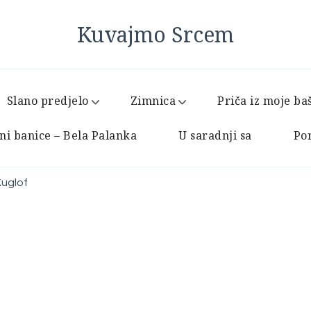
Kuvajmo Srcem
Slano predjelo
Zimnica
Priča iz moje ba
ni banice – Bela Palanka
U saradnji sa
Por
uglof