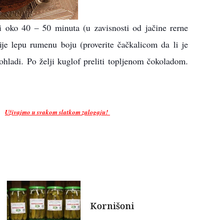
i oko 40 – 50 minuta (u zavisnosti od jačine rerne
ije lepu rumenu boju (proverite čačkalicom da li je
ohladi. Po želji kuglof preliti topljenom čokoladom.
Uživajmo u svakom slatkom zalogaju!
Kornišoni