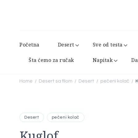
Početna
Desert
Sve od testa
Šta ćemo za ručak
Napitak
Da
Home
Desert sa filom
Desert
pečeni kolač
K
/
/
/
/
Desert
pečeni kolač
Kuglof