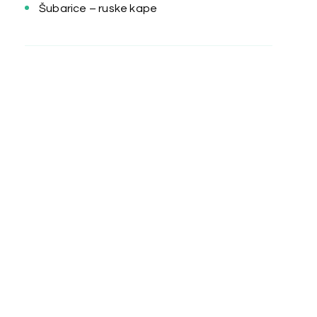
Šubarice – ruske kape