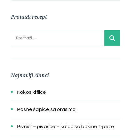
Pronađi recept
Pretraga:
Najnoviji članci
Kokos kiflice
Posne šapice sa orasima
Pivčići – pivarice – kolač sa bakine trpeze