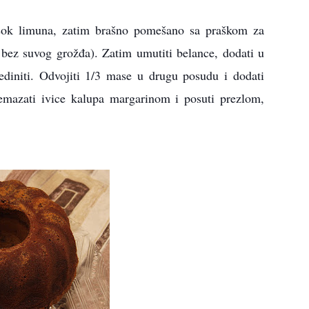
 sok limuna, zatim brašno pomešano sa praškom za
bez suvog grožđa). Zatim umutiti belance, dodati u
diniti. Odvojiti 1/3 mase u drugu posudu i dodati
emazati ivice kalupa margarinom i posuti prezlom,