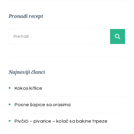
Pronađi recept
Pretraga:
Najnoviji članci
Kokos kiflice
Posne šapice sa orasima
Pivčići – pivarice – kolač sa bakine trpeze