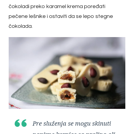
čokoladi preko karamel krema poređati
pečene lešnike i ostaviti da se lepo stegne
čokolada.
Pre služenja se mogu skinuti