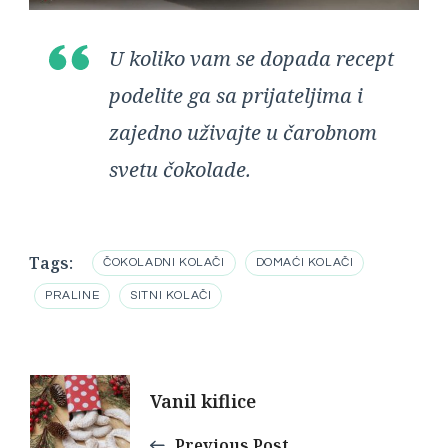
U koliko vam se dopada recept
podelite ga sa prijateljima i
zajedno uživajte u čarobnom
svetu čokolade.
Tags:
ČOKOLADNI KOLAČI
DOMAĆI KOLAČI
PRALINE
SITNI KOLAČI
Post
Vanil kiflice
Navigation
Previous Post