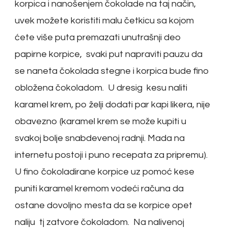
korpica i nanošenjem čokolade na taj način,
uvek možete koristiti malu četkicu sa kojom
ćete više puta premazati unutrašnji deo
papirne korpice, svaki put napraviti pauzu da
se naneta čokolada stegne i korpica bude fino
obložena čokoladom. U dresig kesu naliti
karamel krem, po želji dodati par kapi likera, nije
obavezno (karamel krem se može kupiti u
svakoj bolje snabdevenoj radnji. Mada na
internetu postoji i puno recepata za pripremu).
U fino čokoladirane korpice uz pomoć kese
puniti karamel kremom vodeći računa da
ostane dovoljno mesta da se korpice opet
naliju tj zatvore čokoladom. Na nalivenoj