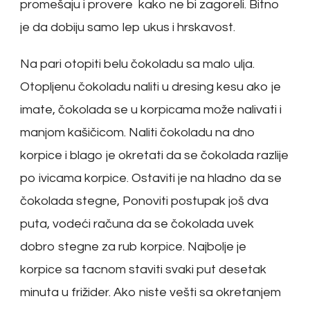
promešaju i provere kako ne bi zagoreli. Bitno
je da dobiju samo lep ukus i hrskavost.
Na pari otopiti belu čokoladu sa malo ulja.
Otopljenu čokoladu naliti u dresing kesu ako je
imate, čokolada se u korpicama može nalivati i
manjom kašičicom. Naliti čokoladu na dno
korpice i blago je okretati da se čokolada razlije
po ivicama korpice. Ostaviti je na hladno da se
čokolada stegne, Ponoviti postupak još dva
puta, vodeći računa da se čokolada uvek
dobro stegne za rub korpice. Najbolje je
korpice sa tacnom staviti svaki put desetak
minuta u frižider. Ako niste vešti sa okretanjem