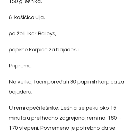
150 g lešnika,
6 kašičica ulja,
po želji liker Baileys,
papirne korpice za bajaderu.
Priprema:
Na velikoj tacni poređati 30 papirnih korpica za
bajaderu.
U rerni opeći lešnike. Lešnici se peku oko 15
minuta u prethodno zagrejanoj rerni na 180 –
170 stepeni. Povremeno je potrebno da se