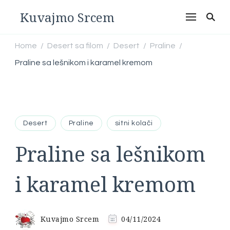
Kuvajmo Srcem
Home
Desert sa filom
Desert
Praline
/
/
/
/
Praline sa lešnikom i karamel kremom
Desert
Praline
sitni kolači
Praline sa lešnikom
i karamel kremom
Kuvajmo Srcem
04/11/2024