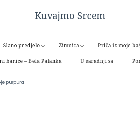
Kuvajmo Srcem
Slano predjelo
Zimnica
Priča iz moje ba
ni banice – Bela Palanka
U saradnji sa
Por
oje purpura