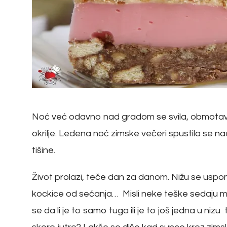
Noć već odavno nad gradom se svila, obmotavaju
okrilje. Ledena noć zimske večeri spustila se n
tišine.
Život prolazi, teče dan za danom. Nižu se uspo
kockice od sećanja… Misli neke teške sedaju mi 
se da li je to samo tuga ili je to još jedna u ni