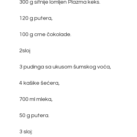
300 g sitnije lomljen Plazma keks.
120 g putera,
100 g crne čokolade.
2sloj
3 pudinga sa ukusom šumskog voća,
4 kašike šećera,
700 ml mleka,
50 g putera.
3 sloj: