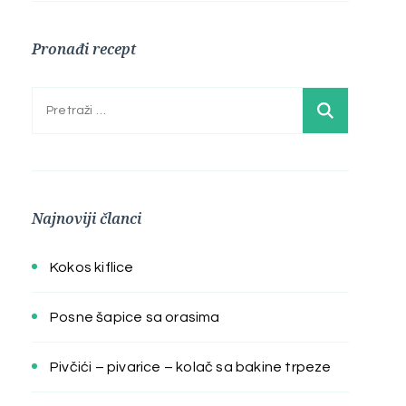
Pronađi recept
Pretraga:
Najnoviji članci
Kokos kiflice
Posne šapice sa orasima
Pivčići – pivarice – kolač sa bakine trpeze