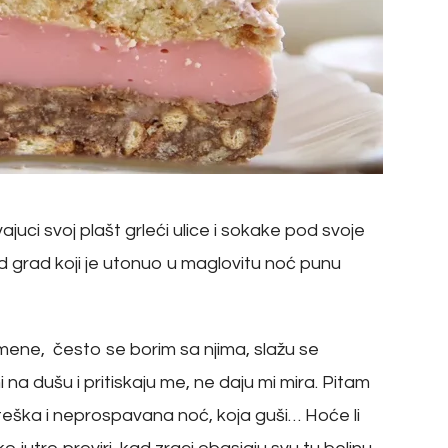
ci svoj plašt grleći ulice i sokake pod svoje
ad grad koji je utonuo u maglovitu noć punu
mene, često se borim sa njima, slažu se
na dušu i pritiskaju me, ne daju mi mira. Pitam
zu teška i neprospavana noć, koja guši… Hoće li