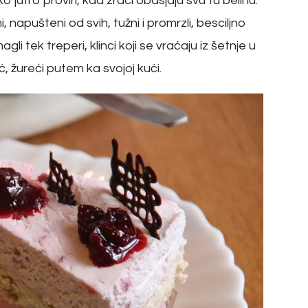
jutro proviri, kad zraci obasjaju svu tu belinu.
, napušteni od svih, tužni i promrzli, besciljno
li tek treperi, klinci koji se vraćaju iz šetnje u
 žureći putem ka svojoj kući.