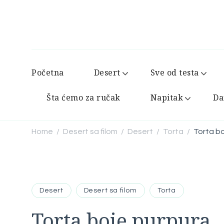
Početna
Desert
Sve od testa
Šta ćemo za ručak
Napitak
Da
Home
Desert sa filom
Desert
Torta
Torta b
/
/
/
/
Desert
Desert sa filom
Torta
Torta boje purpura