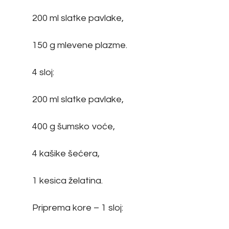
200 ml slatke pavlake,
150 g mlevene plazme.
4 sloj:
200 ml slatke pavlake,
400 g šumsko voće,
4 kašike šećera,
1 kesica želatina.
Priprema kore – 1 sloj: