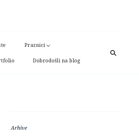
šte
Praznici
tfolio
Dobrodošli na blog
Arhive