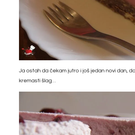
Ja ostah da čekam jutro i još jedan novi dan, dok
kremasti šlag…