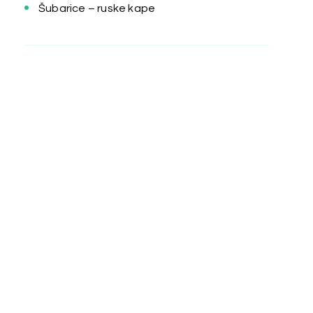
Šubarice – ruske kape