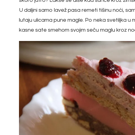
skoro jutro? Lakše se diše kad sunce kroz zimsko 
U daljini samo lavež pasa remeti tišinu noći, sami
lutaju ulicama pune magle. Po neka svetiljka u mag
kasne sate smehom svojim seču maglu kroz noć,