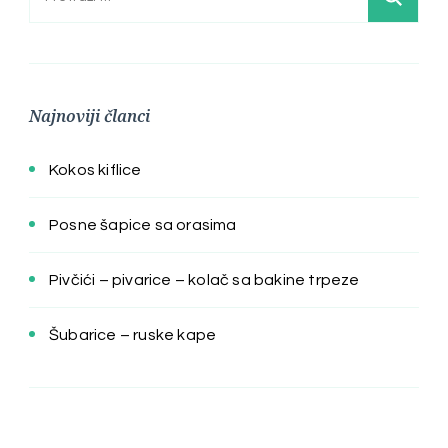
Najnoviji članci
Kokos kiflice
Posne šapice sa orasima
Pivčići – pivarice – kolač sa bakine trpeze
Šubarice – ruske kape