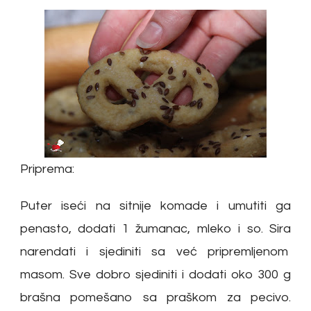
Priprema:
Puter iseći na sitnije komade i umutiti ga
penasto, dodati 1 žumanac, mleko i so. Sira
narendati i sjediniti sa već pripremljenom
masom. Sve dobro sjediniti i dodati oko 300 g
brašna pomešano sa praškom za pecivo.