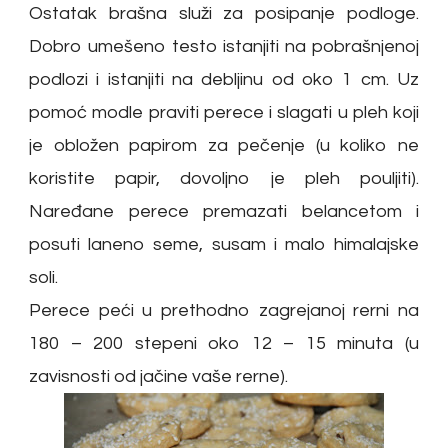
Ostatak brašna služi za posipanje podloge.
Dobro umešeno testo istanjiti na pobrašnjenoj
podlozi i istanjiti na debljinu od oko 1 cm. Uz
pomoć modle praviti perece i slagati u pleh koji
je obložen papirom za pečenje (u koliko ne
koristite papir, dovoljno je pleh pouljiti).
Naređane perece premazati belancetom i
posuti laneno seme, susam i malo himalajske
soli.
Perece peći u prethodno zagrejanoj rerni na
180 – 200 stepeni oko 12 – 15 minuta (u
zavisnosti od jačine vaše rerne).