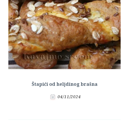
Štapići od heljdinog brašna
04/11/2024