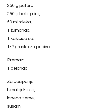
250 g putera,
250 g belog sira,
50 ml mleka,
1 žumanac,
1 kašičica so.
1/2 praška za pecivo.
Premaz:
1 belanac
Za posipanje:
himalajska so,
laneno seme,
susam.