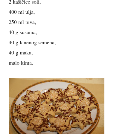
2 kašičice soli,
400 ml ulja,
250 ml piva,
40 g susama,
40 g lanenog semena,
40 g maka,
malo kima.