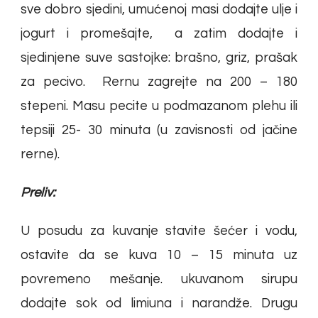
sve dobro sjedini, umućenoj masi dodajte ulje i
jogurt i promešajte, a zatim dodajte i
sjedinjene suve sastojke: brašno, griz, prašak
za pecivo. Rernu zagrejte na 200 – 180
stepeni. Masu pecite u podmazanom plehu ili
tepsiji 25- 30 minuta (u zavisnosti od jačine
rerne).
Preliv:
U posudu za kuvanje stavite šećer i vodu,
ostavite da se kuva 10 – 15 minuta uz
povremeno mešanje. ukuvanom sirupu
dodajte sok od limiuna i narandže. Drugu