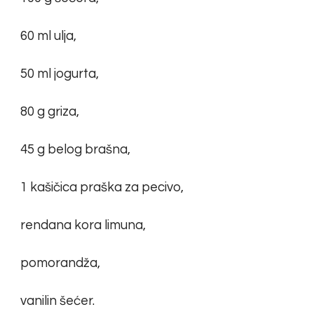
60 ml ulja,
50 ml jogurta,
80 g griza,
45 g belog brašna,
1 kašičica praška za pecivo,
rendana kora limuna,
pomorandža,
vanilin šećer.