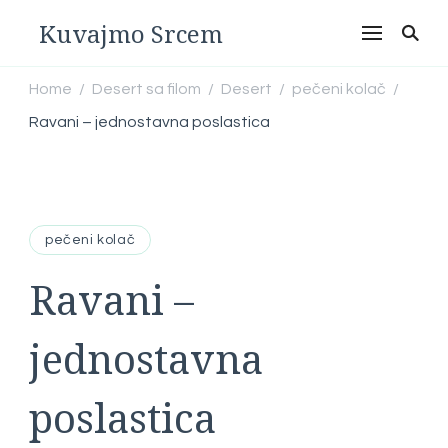
Kuvajmo Srcem
Home
Desert sa filom
Desert
pečeni kolač
/
/
/
/
Ravani – jednostavna poslastica
pečeni kolač
Ravani –
jednostavna
poslastica