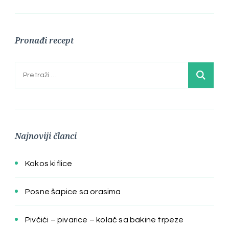
Pronađi recept
Pretraga:
Najnoviji članci
Kokos kiflice
Posne šapice sa orasima
Pivčići – pivarice – kolač sa bakine trpeze