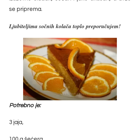
se priprema.
Ljubiteljima sočnih kolača toplo preporučujem!
Potrebno je:
3 jaja,
100 g šećera,