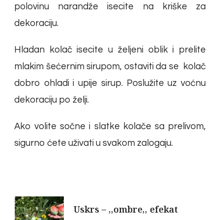
polovinu narandže isecite na kriške za
dekoraciju.
Hladan kolač isecite u željeni oblik i prelite
mlakim šećernim sirupom, ostaviti da se kolač
dobro ohladi i upije sirup. Poslužite uz voćnu
dekoraciju po želji.
Ako volite sočne i slatke kolače sa prelivom,
sigurno ćete uživati u svakom zalogaju.
Post
Uskrs – ,,ombre,, efekat