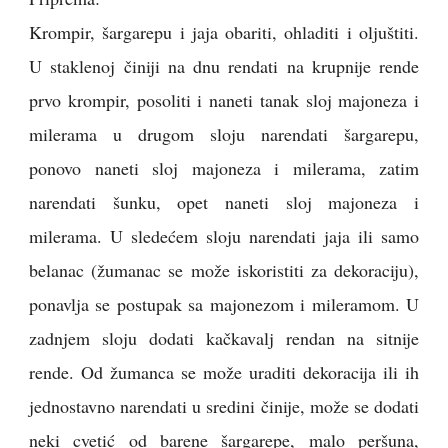
Krompir, šargarepu i jaja obariti, ohladiti i oljuštiti.
U staklenoj činiji na dnu rendati na krupnije rende
prvo krompir, posoliti i naneti tanak sloj majoneza i
milerama u drugom sloju narendati šargarepu,
ponovo naneti sloj majoneza i milerama, zatim
narendati šunku, opet naneti sloj majoneza i
milerama. U sledećem sloju narendati jaja ili samo
belanac (žumanac se može iskoristiti za dekoraciju),
ponavlja se postupak sa majonezom i mileramom. U
zadnjem sloju dodati kačkavalj rendan na sitnije
rende. Od žumanca se može uraditi dekoracija ili ih
jednostavno narendati u sredini činije, može se dodati
neki cvetić od barene šargarepe, malo peršuna,