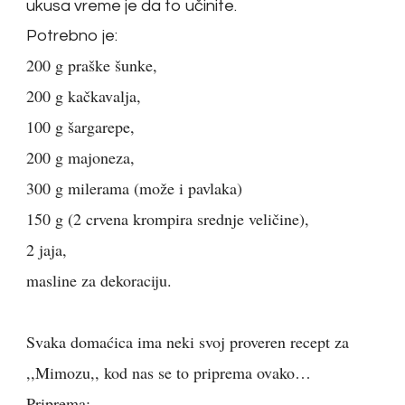
ukusa vreme je da to učinite.
Potrebno je:
200 g praške šunke,
200 g kačkavalja,
100 g šargarepe,
200 g majoneza,
300 g milerama (može i pavlaka)
150 g (2 crvena krompira srednje veličine),
2 jaja,
masline za dekoraciju.
Svaka domaćica ima neki svoj proveren recept za
,,Mimozu,, kod nas se to priprema ovako…
Priprema: