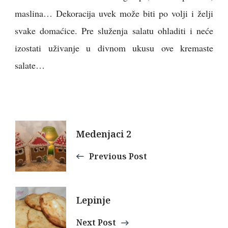
maslina… Dekoracija uvek može biti po volji i želji
svake domaćice. Pre služenja salatu ohladiti i neće
izostati uživanje u divnom ukusu ove kremaste
salate…
Post
Medenjaci 2
Navigation
Previous Post
Lepinje
Next Post