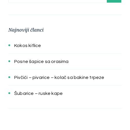
Najnoviji članci
Kokos kiflice
Posne šapice sa orasima
Pivčići – pivarice – kolač sa bakine trpeze
Šubarice – ruske kape