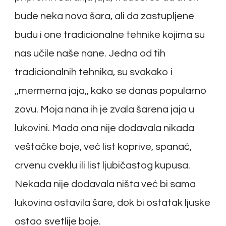
bude neka nova šara, ali da zastupljene
budu i one tradicionalne tehnike kojima su
nas učile naše nane. Jedna od tih
tradicionalnih tehnika, su svakako i
,,mermerna jaja,, kako se danas popularno
zovu. Moja nana ih je zvala šarena jaja u
lukovini. Mada ona nije dodavala nikada
veštačke boje, već list koprive, spanać,
crvenu cveklu ili list ljubičastog kupusa.
Nekada nije dodavala ništa već bi sama
lukovina ostavila šare, dok bi ostatak ljuske
ostao svetlije boje.