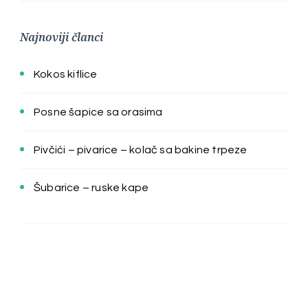
Najnoviji članci
Kokos kiflice
Posne šapice sa orasima
Pivčići – pivarice – kolač sa bakine trpeze
Šubarice – ruske kape