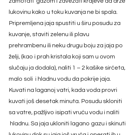
zamotati gazom i zavezati krajeve da drže
lukovinu kako u toku kuvanja ne bi spala.
Pripremljena jaja spustiti u širu posudu za
kuvanje, staviti zelenu ili plavu
prehrambenu ili neku drugu boju za jaja po
želji, (kao i prah kristala koji sam u ovom
slučaju ja dodala), naliti 1 – 2 kašike sirćeta,
malo soli i hladnu vodu da pokrije jaja.
Kuvati na laganoj vatri, kada voda provri
kuvati još desetak minuta. Posudu skloniti
sa vatre, pažljivo isipati vruću vodu i naliti
hladnu. Sa jaja ukloniti lagano gazu i skinuti
lukovinu dok su jaja još vruća i operati ih u