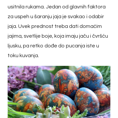
usitnila rukama. Jedan od glavnih faktora
za uspeh u šaranju jaja je svakao i odabir
jaja. Uvek prednost treba dati domaćim
jajima, svetlije boje, koja imaju jaču i čvršću
ljusku, pa retko dođe do pucanja iste u
toku kuvanja.