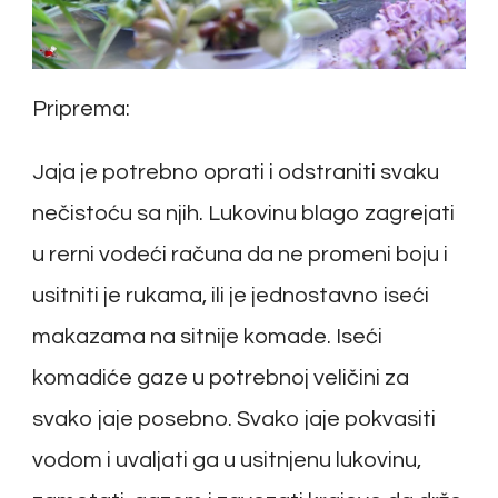
Priprema:
Jaja je potrebno oprati i odstraniti svaku
nečistoću sa njih. Lukovinu blago zagrejati
u rerni vodeći računa da ne promeni boju i
usitniti je rukama, ili je jednostavno iseći
makazama na sitnije komade. Iseći
komadiće gaze u potrebnoj veličini za
svako jaje posebno. Svako jaje pokvasiti
vodom i uvaljati ga u usitnjenu lukovinu,