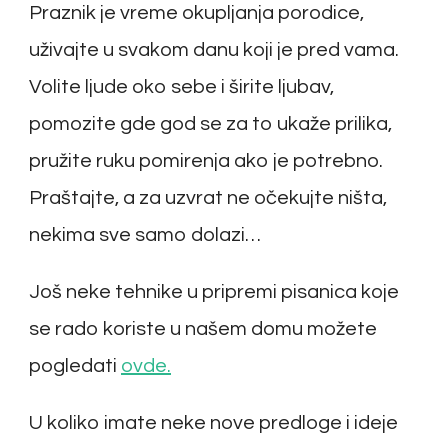
Praznik je vreme okupljanja porodice,
uživajte u svakom danu koji je pred vama.
Volite ljude oko sebe i širite ljubav,
pomozite gde god se za to ukaže prilika,
pružite ruku pomirenja ako je potrebno.
Praštajte, a za uzvrat ne očekujte ništa,
nekima sve samo dolazi…
Još neke tehnike u pripremi pisanica koje
se rado koriste u našem domu možete
pogledati
ovde.
U koliko imate neke nove predloge i ideje