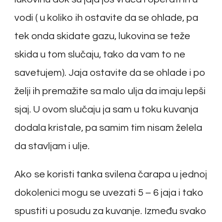
vodi ( u koliko ih ostavite da se ohlade, pa
tek onda skidate gazu, lukovina se teže
skida u tom slučaju, tako da vam to ne
savetujem). Jaja ostavite da se ohlade i po
želji ih premažite sa malo ulja da imaju lepši
sjaj. U ovom slučaju ja sam u toku kuvanja
dodala kristale, pa samim tim nisam želela
da stavljam i ulje.
Ako se koristi tanka svilena čarapa u jednoj
dokolenici mogu se uvezati 5 – 6 jaja i tako
spustiti u posudu za kuvanje. Između svako