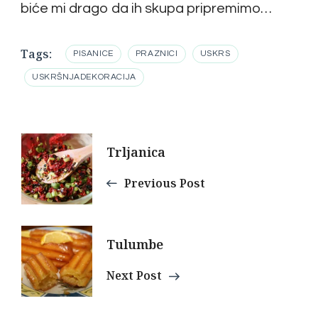
biće mi drago da ih skupa pripremimo…
Tags:
PISANICE
PRAZNICI
USKRS
USKRŠNJADEKORACIJA
Post
Trljanica
Navigation
Previous Post
Tulumbe
Next Post