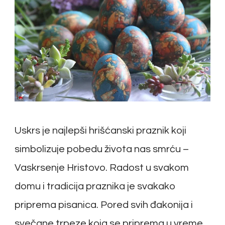
Uskrs je najlepši hrišćanski praznik koji
simbolizuje pobedu života nas smrću –
Vaskrsenje Hristovo. Radost u svakom
domu i tradicija praznika je svakako
priprema pisanica. Pored svih đakonija i
svečane trpeze koja se priprema u vreme