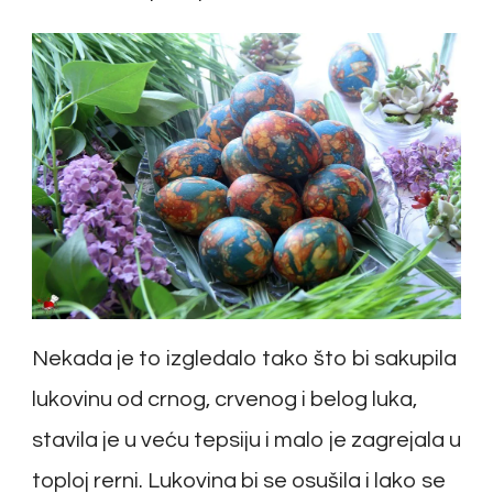
Nekada je to izgledalo tako što bi sakupila
lukovinu od crnog, crvenog i belog luka,
stavila je u veću tepsiju i malo je zagrejala u
toploj rerni. Lukovina bi se osušila i lako se