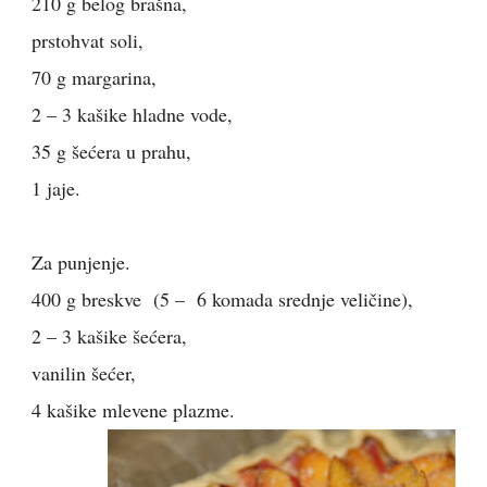
210 g belog brašna,
prstohvat soli,
70 g margarina,
2 – 3 kašike hladne vode,
35 g šećera u prahu,
1 jaje.
Za punjenje.
400 g breskve (5 – 6 komada srednje veličine),
2 – 3 kašike šećera,
vanilin šećer,
4 kašike mlevene plazme.