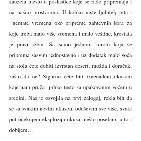
zauzela mesto u poslastice koje se rado pripremaju i
na našim prostorima. U koliko niste ljubitelj pita i
nemate vremena oko pripreme zahtevnih kora za
koje treba malo više vremena i malo veštine, krostata
je pravi izbor. Sa samo jednom korom koja se
priprema sasvim jednostavno i uz dodatak malo voća
na stolu ćete dobiti izvrstan desert, možda i doručak,
zašto da ne? Sigurno ćete biti iznenađeni ukusom
koje nam pruža prhko testo sa upakovanim voćem u
sredini. Nas je osvojila na prvi zalogaj, rekla bih da
se sa svakim novim ukusom oduševim sve više, svaki
put očekujem eksploziju ukusa, nešto posebno, a to i
dobijem…