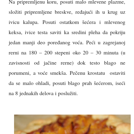
Na pripremljenu koru, posuti malo mlevene plazme,
složiti pripremljene breskve, ređajući ih u krug uz
ivicu kalupa. Posuti ostatkom šećera i mlevenog
keksa, ivice testa saviti ka sredini pleha da pokriju
jedan manji deo poređanog voća. Peći u zagrejanoj
rerni na 180 – 200 stepeni oko 20 – 30 minuta (u
zavisnosti od jačine rerne) dok testo blago ne
porumeni, a voće smekša. Pečenu krostatu ostaviti
da se malo ohladi, posuti blago prah šećerom, iseći
na 8 jednakih delova i poslužiti.