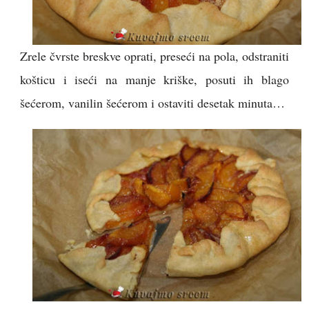
Zrele čvrste breskve oprati, preseći na pola, odstraniti
košticu i iseći na manje kriške, posuti ih blago
šećerom, vanilin šećerom i ostaviti desetak minuta…