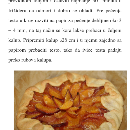
providnom folijom i ostaviti najmanje 30 minuta u
frižideru da odmori i dobro se ohladi. Pre pečenja
testo u krug razviti na papir za pečenje debljine oko 3
– 4 mm, na taj način se kora lakše prebaci u željeni
kalup. Pripremiti kalup
28 cm i u njemu zajedno sa
ø
papirom prebaciti testo, tako da ivice testa padaju
preko rubova kalupa.