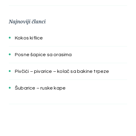
Najnoviji članci
Kokos kiflice
Posne šapice sa orasima
Pivčići – pivarice – kolač sa bakine trpeze
Šubarice – ruske kape