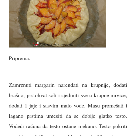
Priprema:
Zamrznuti margarin narendati na krupnije, dodati
brašno, prstohvat soli i sjediniti sve u krupne mrvice,
dodati 1 jaje i sasvim malo vode. Masu promešati i
lagano prstima umesiti da se dobije glatko testo.
Vodeći računa da testo ostane mekano. Testo pokriti