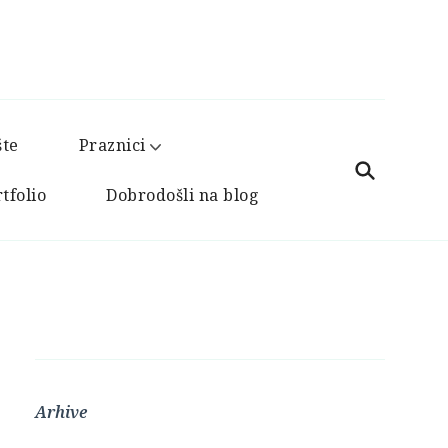
šte
Praznici
tfolio
Dobrodošli na blog
Arhive