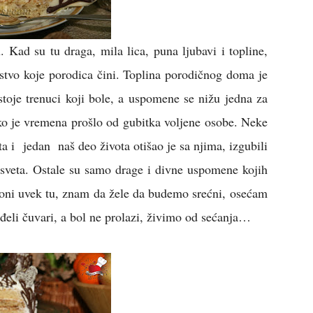
. Kad su tu draga, mila lica, puna ljubavi i topline,
jstvo koje porodica čini. Toplina porodičnog doma je
toje trenuci koji bole, a uspomene se nižu jedna za
iko je vremena prošlo od gubitka voljene osobe. Neke
a i jedan naš deo života otišao je sa njima, izgubili
sveta. Ostale su samo drage i divne uspomene kojih
oni uvek tu, znam da žele da budemo srećni,
osećam
eli čuvari, a bol ne prolazi, živimo od sećanja…