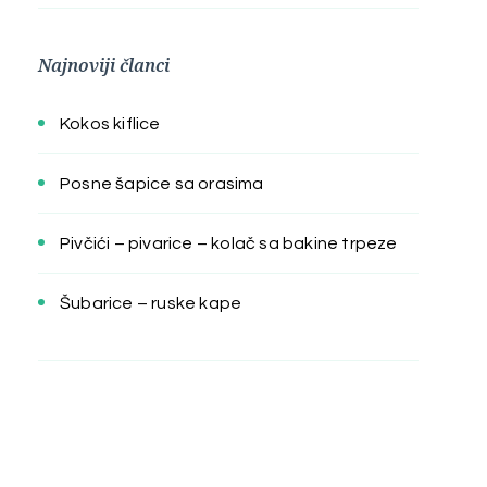
Najnoviji članci
Kokos kiflice
Posne šapice sa orasima
Pivčići – pivarice – kolač sa bakine trpeze
Šubarice – ruske kape