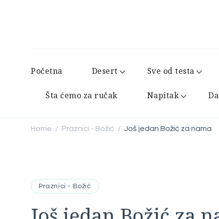
Početna
Desert
Sve od testa
Šta ćemo za ručak
Napitak
Da
Home
Praznici - Božić
Još jedan Božić za nama
/
/
Praznici - Božić
Još jedan Božić za 