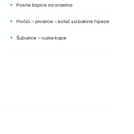
Posne šapice sa orasima
Pivčići – pivarice – kolač sa bakine trpeze
Šubarice – ruske kape