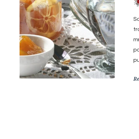
Sa
tr
mn
po
pu
R