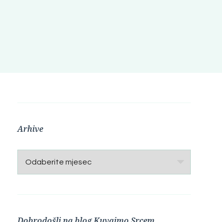
Arhive
Arhive
Dobrodošli na blog Kuvajmo Srcem