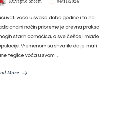
Kuvajmo Srcem
04/11/2024
čuvati voće u svako doba godine i to na
adicionalni način pripreme je drevna praksa
ogih starih domaćica, a sve češće i mlađe
pulacije. Vremenom su shvatile da je imati
ne teglice voća u svom …
ead More