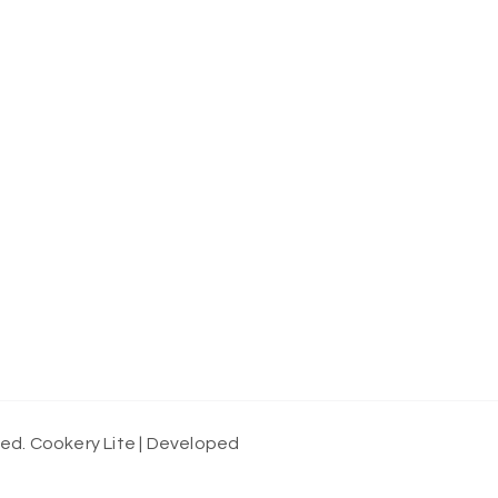
ved.
Cookery Lite | Developed