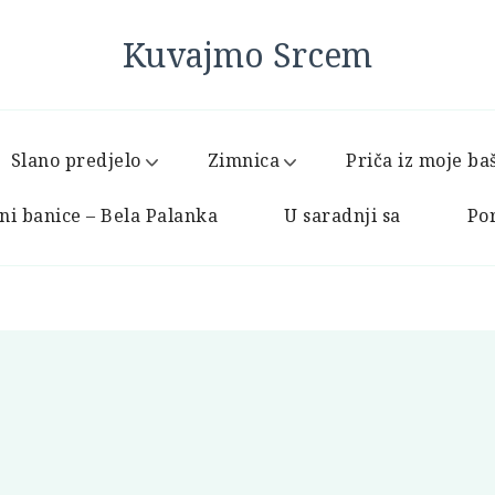
Kuvajmo Srcem
Slano predjelo
Zimnica
Priča iz moje ba
ni banice – Bela Palanka
U saradnji sa
Por