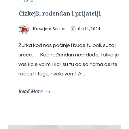
Torta
Čizkejk, rođendan i prijatelji
Kuvajmo Srcem
04/11/2024
Žurka kod nas počinje i bude tu boli, suza i
sreće…. Kad rođendan novi dođe, toliko je
vas koje volim i koji su tu da sa nama delite
radost i tugu, hvala vam! A …
Read More