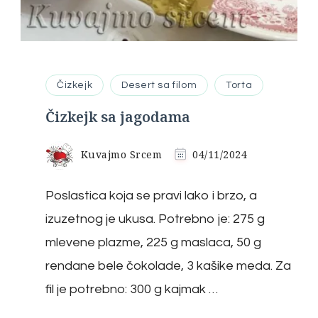
Čizkejk
Desert sa filom
Torta
Čizkejk sa jagodama
Kuvajmo Srcem
04/11/2024
Poslastica koja se pravi lako i brzo, a
izuzetnog je ukusa. Potrebno je: 275 g
mlevene plazme, 225 g maslaca, 50 g
rendane bele čokolade, 3 kašike meda. Za
fil je potrebno: 300 g kajmak …