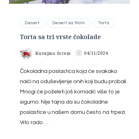
Desert
Desert sa filom
Torta
Torta sa tri vrste čokolade
Kuvajmo Srcem
04/11/2024
Čokoladna poslastica koja će svakako
naići na oduševljenje onih koji budu probali.
Mnogi će poželeti još komadić više to je
sigurno. Nije tajna da su čokoladne
poslastice u našem domu često na trpezi.
Vrlo rado …