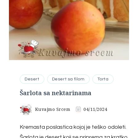
Desert
Desert sa filom
Torta
Šarlota sa nektarinama
Kuvajmo Srcem
04/11/2024
Kremasta poslastica kojoj je teško odoleti.
Šarlota je desert koji se priprema za kratko