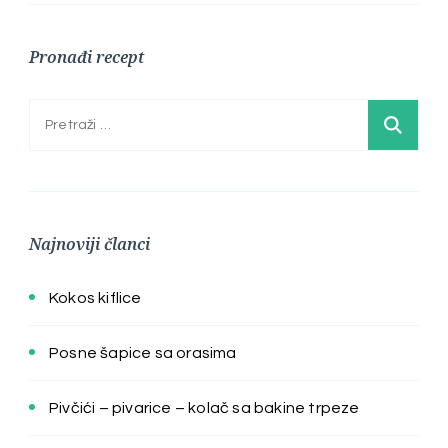
Pronađi recept
Pretraga:
Najnoviji članci
Kokos kiflice
Posne šapice sa orasima
Pivčići – pivarice – kolač sa bakine trpeze