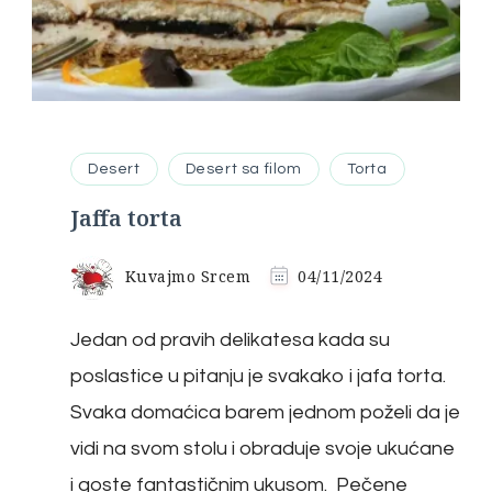
Desert
Desert sa filom
Torta
Jaffa torta
Kuvajmo Srcem
04/11/2024
Jedan od pravih delikatesa kada su
poslastice u pitanju je svakako i jafa torta.
Svaka domaćica barem jednom poželi da je
vidi na svom stolu i obraduje svoje ukućane
i goste fantastičnim ukusom. Pečene