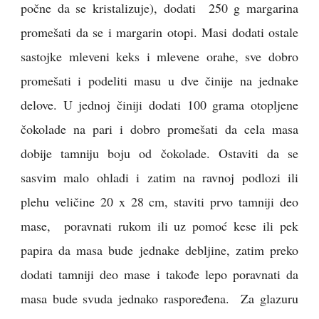
počne da se kristalizuje), dodati 250 g margarina
promešati da se i margarin otopi. Masi dodati ostale
sastojke mleveni keks i mlevene orahe, sve dobro
promešati i podeliti masu u dve činije na jednake
delove. U jednoj činiji dodati 100 grama otopljene
čokolade na pari i dobro promešati da cela masa
dobije tamniju boju od čokolade. Ostaviti da se
sasvim malo ohladi i zatim na ravnoj podlozi ili
plehu veličine 20 x 28 cm, staviti prvo tamniji deo
mase, poravnati rukom ili uz pomoć kese ili pek
papira da masa bude jednake debljine, zatim preko
dodati tamniji deo mase i takođe lepo poravnati da
masa bude svuda jednako raspoređena. Za glazuru