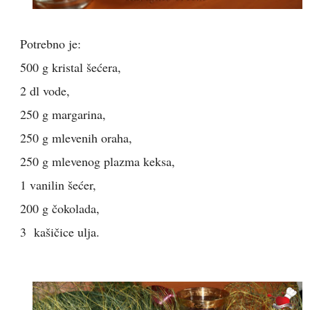
Potrebno je:
500 g kristal šećera,
2 dl vode,
250 g margarina,
250 g mlevenih oraha,
250 g mlevenog plazma keksa,
1 vanilin šećer,
200 g čokolada,
3 kašičice ulja.