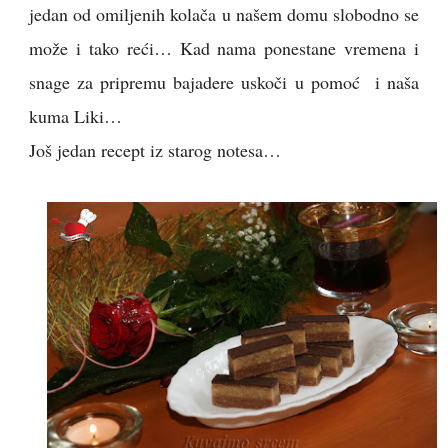
jedan od omiljenih kolača u našem domu slobodno se
može i tako reći… Kad nama ponestane vremena i
snage za pripremu bajadere uskoči u pomoć i naša
kuma Liki…
Još jedan recept iz starog notesa…