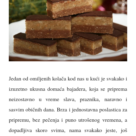
Jedan od omiljenih kolača kod nas u kući je svakako i
izuzetno ukusna domaća bajadera, koja se priprema
neizostavno u vreme slava, praznika, naravno i
sasvim običnih dana. Brza i jednostavna poslastica za
pripremu, bez pečenja i puno utrošenog vremena, a
dopadljiva skoro svima, nama svakako jeste, još