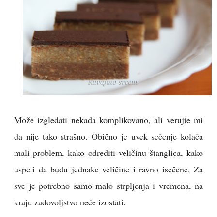
Može izgledati nekada komplikovano, ali verujte mi
da nije tako strašno. Obično je uvek sečenje kolača
mali problem, kako odrediti veličinu štanglica, kako
uspeti da budu jednake veličine i ravno isečene. Za
sve je potrebno samo malo strpljenja i vremena, na
kraju zadovoljstvo neće izostati.