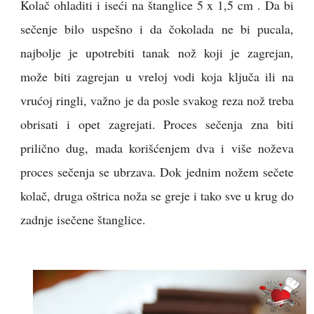
Kolač ohladiti i iseći na štanglice 5 x 1,5 cm . Da bi
sečenje bilo uspešno i da čokolada ne bi pucala,
najbolje je upotrebiti tanak nož koji je zagrejan,
može biti zagrejan u vreloj vodi koja ključa ili na
vrućoj ringli, važno je da posle svakog reza nož treba
obrisati i opet zagrejati. Proces sečenja zna biti
prilično dug, mada korišćenjem dva i više noževa
proces sečenja se ubrzava. Dok jednim nožem sečete
kolač, druga oštrica noža se greje i tako sve u krug do
zadnje isečene štanglice.