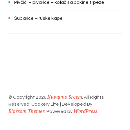
Pivčići – pivarice – kolač sa bakine trpeze
Šubarice – ruske kape
Kuvajmo Srcem
© Copyright 2026
. All Rights
Reserved.
Cookery Lite | Developed By
Blossom Themes
WordPress
. Powered by
.