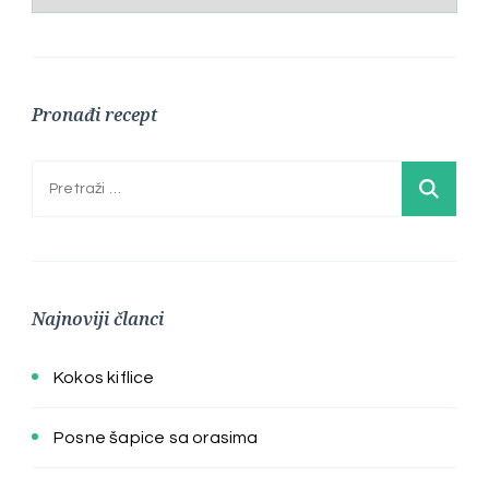
Pronađi recept
Pretraga:
Najnoviji članci
Kokos kiflice
Posne šapice sa orasima