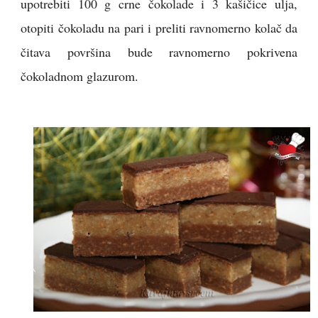
upotrebiti 100 g crne čokolade i 3 kašičice ulja,
otopiti čokoladu na pari i preliti ravnomerno kolač da
čitava površina bude ravnomerno pokrivena
čokoladnom glazurom.