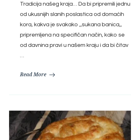
Tradicija našeg kraja… Da bi pripremili jednu
od ukusnijih slanih poslastica od domaćih
kora, kakva je svakako ,,sukana banica,,
pripremljena na specifičan način, kako se
od davnina pravi u našem kraju i da bi čitav
…
Read More