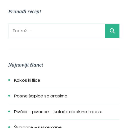
Pronađi recept
Pretraga:
Najnoviji članci
Kokos kiflice
Posne šapice sa orasima
Pivčići – pivarice – kolač sa bakine trpeze
Šubarice – ruske kape