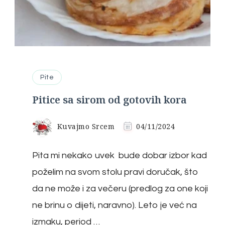
Pite
Pitice sa sirom od gotovih kora
Kuvajmo Srcem
04/11/2024
Pita mi nekako uvek bude dobar izbor kad
poželim na svom stolu pravi doručak, što
da ne može i za večeru (predlog za one koji
ne brinu o dijeti, naravno). Leto je već na
izmaku, period …