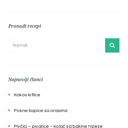
Pronađi recept
Pretraga:
Najnoviji članci
Kokos kiflice
Posne šapice sa orasima
Pivčići – pivarice – kolač sa bakine trpeze