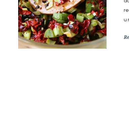
d
re
u 
R