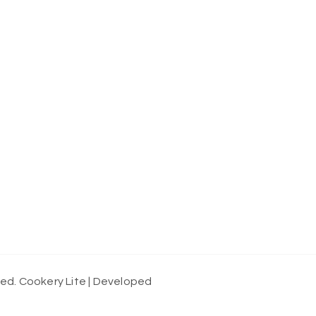
ved.
Cookery Lite | Developed