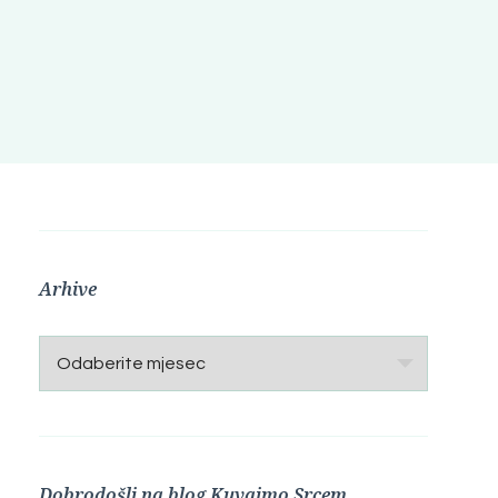
Arhive
Arhive
Dobrodošli na blog Kuvajmo Srcem