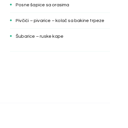
Posne šapice sa orasima
Pivčići – pivarice – kolač sa bakine trpeze
Šubarice – ruske kape