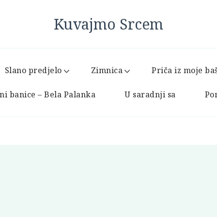
Kuvajmo Srcem
Slano predjelo
Zimnica
Priča iz moje ba
ni banice – Bela Palanka
U saradnji sa
Por