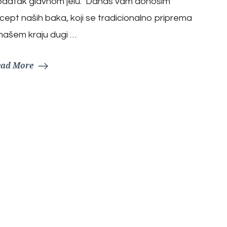
odatak glavnom jelu. Danas vam donosim
cept naših baka, koji se tradicionalno priprema
našem kraju dugi …
ead More