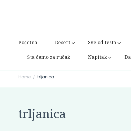
Početna
Desert
Sve od testa
Šta ćemo za ručak
Napitak
Da
Home
trljanica
/
trljanica