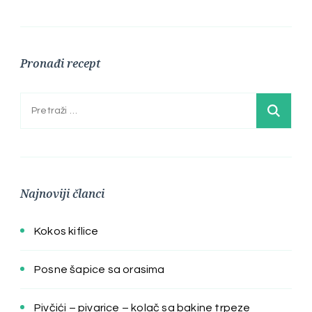
Pronađi recept
Pretraga:
Najnoviji članci
Kokos kiflice
Posne šapice sa orasima
Pivčići – pivarice – kolač sa bakine trpeze