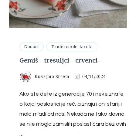
Desert
Tradicionalni kolači
Gemiš – tresuljci – crvenci
Kuvajmo Srcem
04/11/2024
Ako ste dete iz generacije 70 i neke znate
o kojoj poslastici je reč, a znaju i oni stariji i
malo mlađi od nas. Nekada ne tako davno
se nije mogla zamisliti poslastičara bez ovih
…