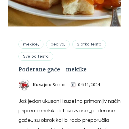
mekike,
pecivo,
Slatko testo
Sve od testa
Poderane gaće – mekike
Kuvajmo Srcem
04/11/2024
Još jedan ukusan i izuzetno primamljiv način
pripreme mekika ili takozvane ,,poderane
gaće,, su obrok koji bi rado preporučila