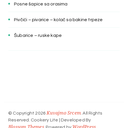
Posne šapice sa orasima
Pivčići – pivarice – kolač sa bakine trpeze
Šubarice – ruske kape
Kuvajmo Srcem
© Copyright 2026
. All Rights
Reserved.
Cookery Lite | Developed By
Blossom Themes
WordPress
. Powered by
.