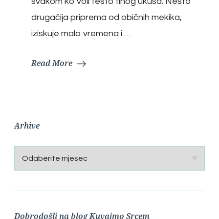
svakom ko voli testo finog ukusa. Nešto
drugačija priprema od običnih mekika,
iziskuje malo vremena i …
Read More
Arhive
Arhive
Dobrodošli na blog Kuvajmo Srcem