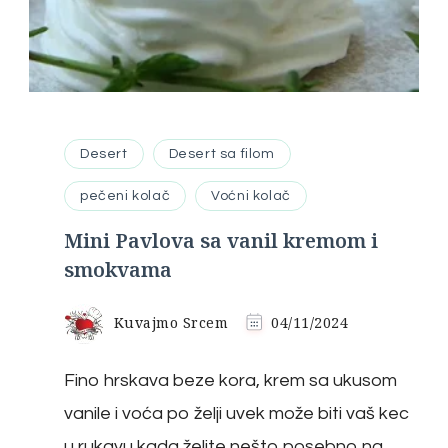
Desert
Desert sa filom
pečeni kolač
Voćni kolač
Mini Pavlova sa vanil kremom i
smokvama
Kuvajmo Srcem
04/11/2024
Fino hrskava beze kora, krem sa ukusom
vanile i voća po želji uvek može biti vaš kec
u rukavu kada želite nešto posebno na