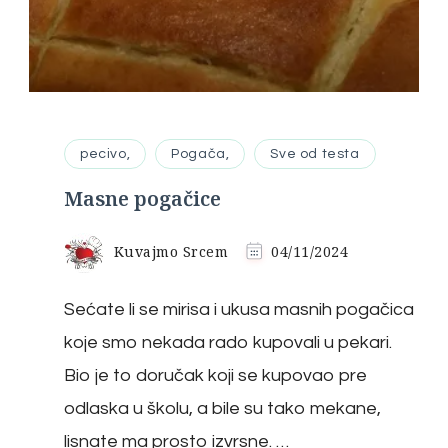
pecivo,
Pogača,
Sve od testa
Masne pogačice
Kuvajmo Srcem
04/11/2024
Sećate li se mirisa i ukusa masnih pogačica
koje smo nekada rado kupovali u pekari.
Bio je to doručak koji se kupovao pre
odlaska u školu, a bile su tako mekane,
lisnate ma prosto izvrsne. …