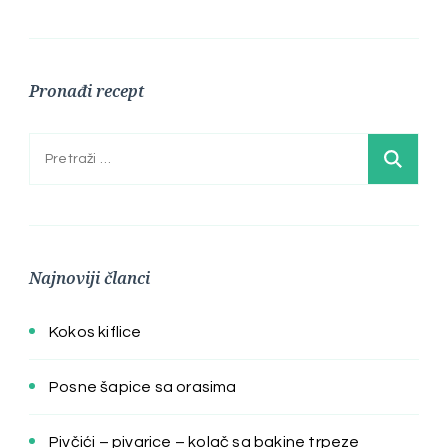
Pronađi recept
Pretraga:
Najnoviji članci
Kokos kiflice
Posne šapice sa orasima
Pivčići – pivarice – kolač sa bakine trpeze