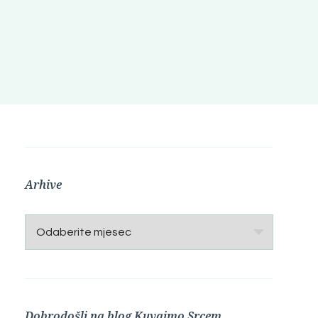
Arhive
Arhive
Dobrodošli na blog Kuvajmo Srcem