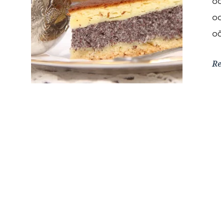
od
od
oč
R