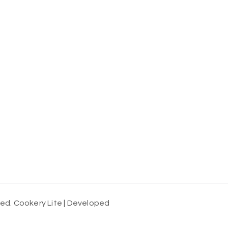
ved.
Cookery Lite | Developed