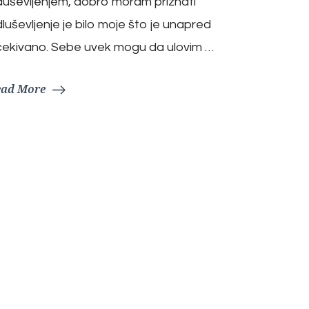
uševljenjem, dobro moram priznati
luševljenje je bilo moje što je unapred
ekivano. Sebe uvek mogu da ulovim …
ead More