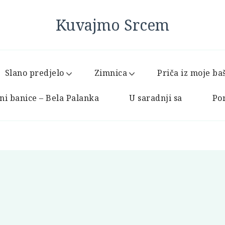
Kuvajmo Srcem
Slano predjelo
Zimnica
Priča iz moje ba
ni banice – Bela Palanka
U saradnji sa
Por