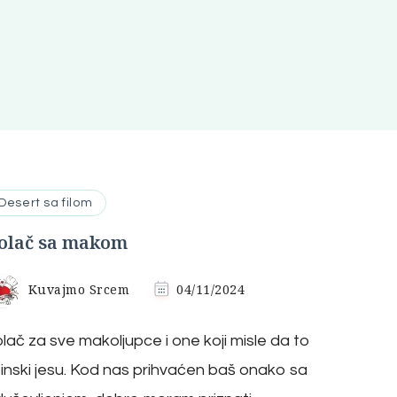
Desert sa filom
olač sa makom
Kuvajmo Srcem
04/11/2024
lač za sve makoljupce i one koji misle da to
tinski jesu. Kod nas prihvaćen baš onako sa