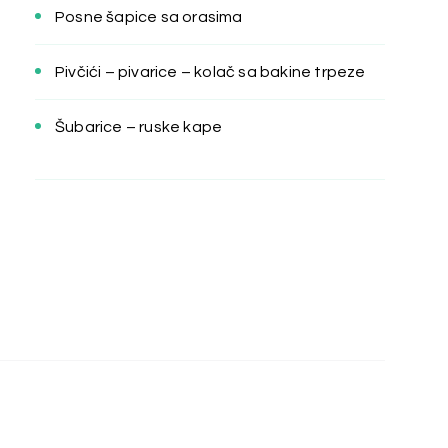
Posne šapice sa orasima
Pivčići – pivarice – kolač sa bakine trpeze
Šubarice – ruske kape