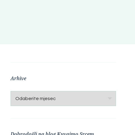
Arhive
Arhive
Dobrodošli na blog Kuvajmo Srcem