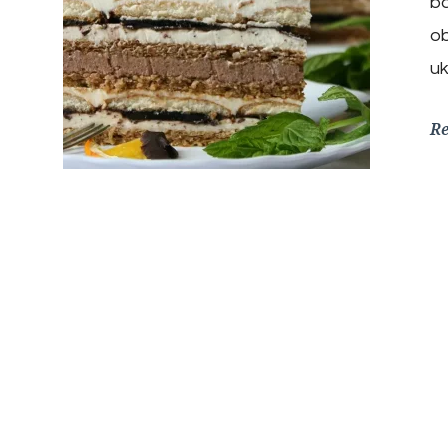
ba
ob
u
R