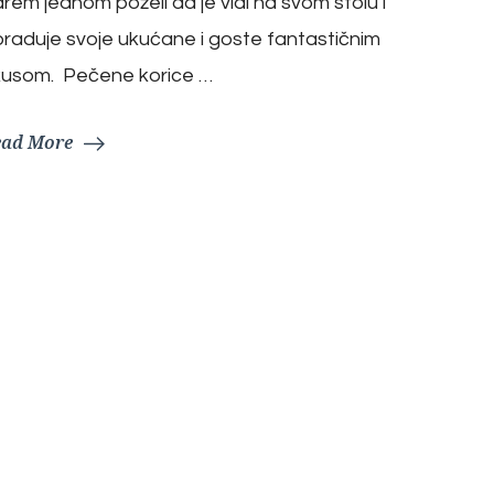
rem jednom poželi da je vidi na svom stolu i
raduje svoje ukućane i goste fantastičnim
kusom. Pečene korice …
ead More