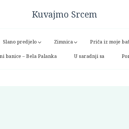
Kuvajmo Srcem
Slano predjelo
Zimnica
Priča iz moje ba
ni banice – Bela Palanka
U saradnji sa
Por