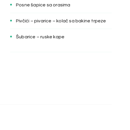
Posne šapice sa orasima
Pivčići – pivarice – kolač sa bakine trpeze
Šubarice – ruske kape