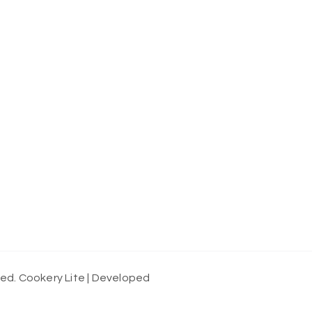
ved.
Cookery Lite | Developed