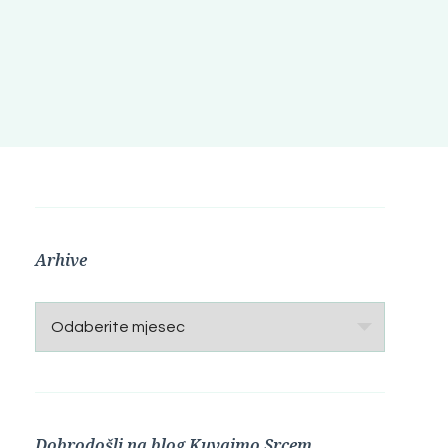
Arhive
Arhive
Dobrodošli na blog Kuvajmo Srcem