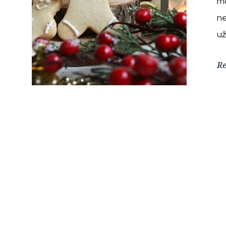
ma
ne
už
R