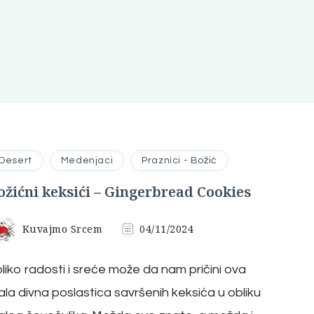
Desert
Medenjaci
Praznici - Božić
ožićni keksići – Gingerbread Cookies
Kuvajmo Srcem
04/11/2024
liko radosti i sreće može da nam pričini ova
la divna poslastica savršenih keksića u obliku