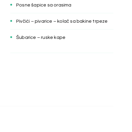
Posne šapice sa orasima
Pivčići – pivarice – kolač sa bakine trpeze
Šubarice – ruske kape