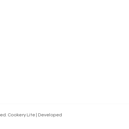
ved.
Cookery Lite | Developed