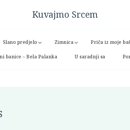
Kuvajmo Srcem
Slano predjelo
Zimnica
Priča iz moje ba
ni banice – Bela Palanka
U saradnji sa
Por
s