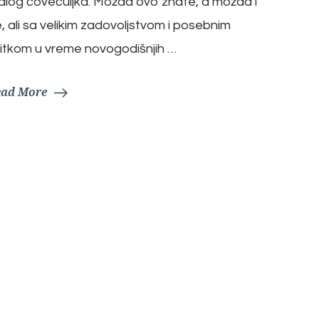
log čovečuljka. Možda ovo znate, a možda i
, ali sa velikim zadovoljstvom i posebnim
itkom u vreme novogodišnjih …
ead More