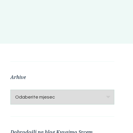
Arhive
Arhive
Dobrodošli na blog Kuvajmo Srcem