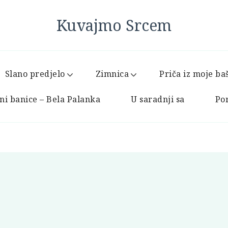
Kuvajmo Srcem
Slano predjelo
Zimnica
Priča iz moje ba
ni banice – Bela Palanka
U saradnji sa
Por