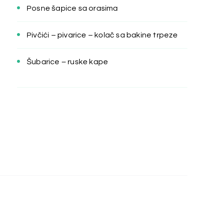
Posne šapice sa orasima
Pivčići – pivarice – kolač sa bakine trpeze
Šubarice – ruske kape