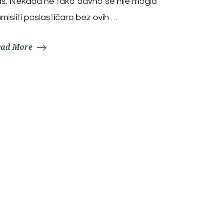
s. Nekada ne tako davno se nije mogla
misliti poslastičara bez ovih …
ead More