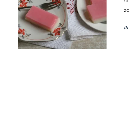
na
za
R