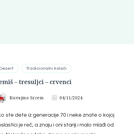
Desert
Tradicionalni kolači
emiš – tresuljci – crvenci
Kuvajmo Srcem
04/11/2024
o ste dete iz generacije 70 i neke znate o kojoj
slastici je reč, a znaju i oni stariji i malo mlađi od