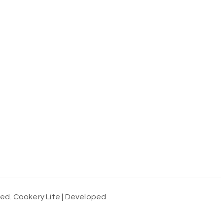
ved.
Cookery Lite | Developed