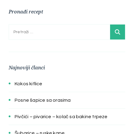
Pronađi recept
Pretraga:
Najnoviji članci
Kokos kiflice
Posne šapice sa orasima
Pivčići – pivarice – kolač sa bakine trpeze
Šubarice – ruske kape