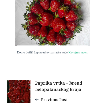
Dobro došli! Lep pozdrav iz slatke kuće
Kuvajmo srcem
Post
Paprika vrtka – brend
belopalanačkog kraja
Navigation
Previous Post