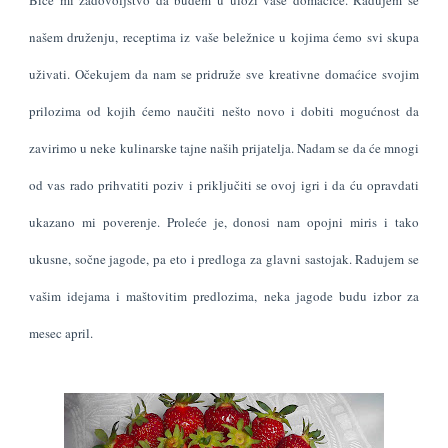
našem druženju, receptima iz vaše beležnice u kojima ćemo svi skupa
uživati. Očekujem da nam se pridruže sve kreativne domaćice svojim
prilozima od kojih ćemo naučiti nešto novo i dobiti mogućnost da
zavirimo u neke kulinarske tajne naših prijatelja. Nadam se da će mnogi
od vas rado prihvatiti poziv i priključiti se ovoj igri i da ću opravdati
ukazano mi poverenje. Proleće je, donosi nam opojni miris i tako
ukusne, sočne jagode, pa eto i predloga za glavni sastojak. Radujem se
vašim idejama i maštovitim predlozima, neka jagode budu izbor za
mesec april.