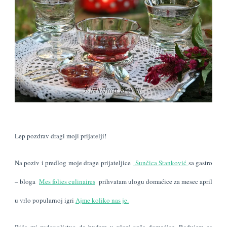
Lep pozdrav dragi moji prijatelji!
Na poziv i predlog moje drage prijateljice
Sunčica Stanković
sa gastro
– bloga
Mes folies culinaires
prihvatam ulogu domaćice za mesec april
u vrlo popularnoj igri
Ajme koliko nas je.
Biće mi zadovoljstvo da budem u ulozi vaše domaćice. Radujem se