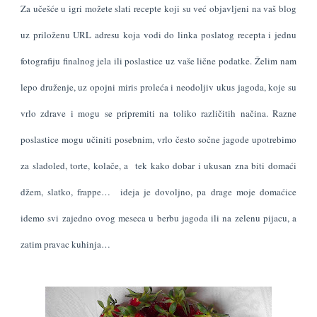
Za učešće u igri možete slati recepte koji su već objavljeni na vaš blog
uz priloženu URL adresu koja vodi do linka poslatog recepta i jednu
fotografiju finalnog jela ili poslastice uz vaše lične podatke.
Želim nam
lepo druženje, uz opojni miris proleća i neodoljiv ukus jagoda, koje su
vrlo zdrave i mogu se pripremiti na toliko različitih načina. Razne
poslastice mogu učiniti posebnim, vrlo često sočne jagode upotrebimo
za sladoled, torte, kolače, a tek kako dobar i ukusan zna biti domaći
džem, slatko, frappe… ideja je dovoljno, pa drage moje domaćice
idemo svi zajedno ovog meseca u berbu jagoda ili na zelenu pijacu, a
zatim pravac kuhinja…